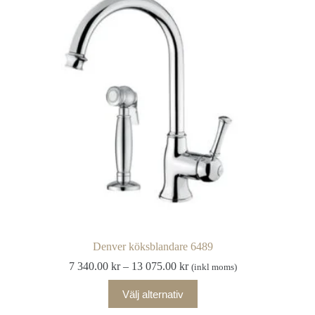
De
olika
alternativen
kan
väljas
på
produktsidan
Denver köksblandare 6489
Prisintervall:
7 340.00
kr
–
13 075.00
kr
(inkl moms)
7
Den
340.00 kr
Välj alternativ
här
till
produkten