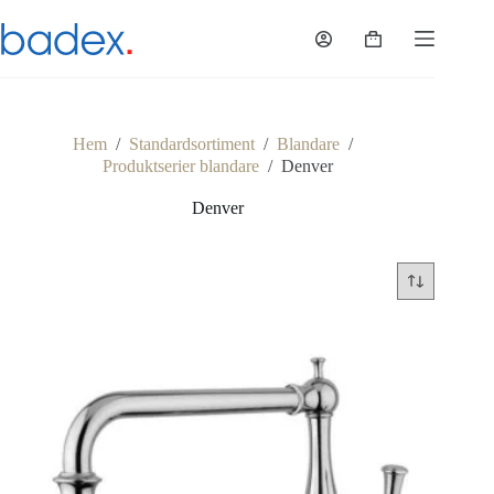
Hoppa
till
Varukorg
innehåll
Hem
/
Standardsortiment
/
Blandare
/
Produktserier blandare
/
Denver
Denver