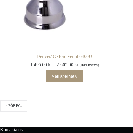
Denver/ Oxford ventil 6460U
Prisintervall:
1 495.00
kr
–
2 665.00
kr
(inkl moms)
1
Den
495.00 kr
Välj alternativ
här
till
produkten
2
har
665.00 kr
flera
varianter.
De
FÖREG.
olika
alternativen
kan
väljas
Kontakta oss
på