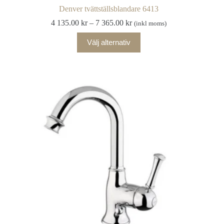
Denver tvättställsblandare 6413
Prisintervall:
4 135.00
kr
–
7 365.00
kr
(inkl moms)
4
Den
135.00 kr
Välj alternativ
här
till
produkten
7
har
365.00 kr
flera
varianter.
De
olika
alternativen
kan
väljas
på
produktsidan