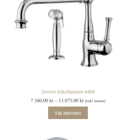
kan
väljas
på
produktsidan
Denver köksblandare 6484
Prisintervall:
7 340.00
kr
–
13 075.00
kr
(inkl moms)
7
Den
340.00 kr
Välj alternativ
här
till
produkten
13
har
075.00 kr
flera
varianter.