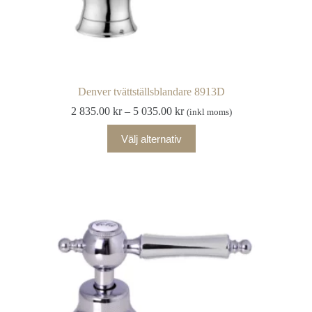
Denver tvättställsblandare 8913D
Prisintervall:
2 835.00
kr
–
5 035.00
kr
(inkl moms)
2
Den
835.00 kr
Välj alternativ
här
till
produkten
5
har
035.00 kr
flera
varianter.
De
olika
alternativen
kan
väljas
på
produktsidan