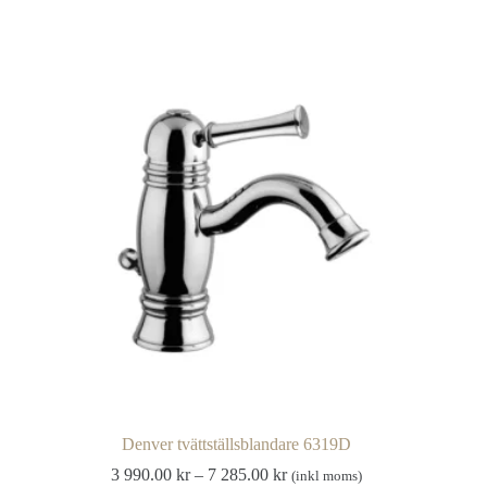
13
har
075.00 kr
flera
varianter.
De
olika
alternativen
kan
väljas
på
produktsidan
Denver tvättställsblandare 6319D
Prisintervall:
3 990.00
kr
–
7 285.00
kr
(inkl moms)