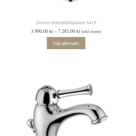
Denver tvättställsblandare 6419
Prisintervall:
3 990.00
kr
–
7 285.00
kr
(inkl moms)
3
Den
990.00 kr
Välj alternativ
här
till
produkten
7
har
285.00 kr
flera
varianter.
De
olika
alternativen
kan
väljas
på
produktsidan