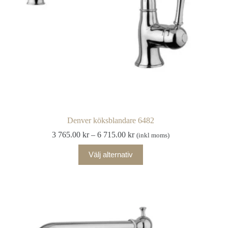
Denver köksblandare 6482
Prisintervall:
3 765.00
kr
–
6 715.00
kr
(inkl moms)
3
Den
765.00 kr
Välj alternativ
här
till
produkten
6
har
715.00 kr
flera
varianter.
De
olika
alternativen