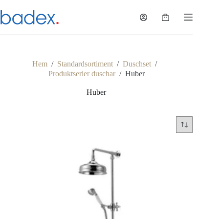
Hoppa
till
Varukorg
innehåll
Hem
/
Standardsortiment
/
Duschset
/
Produktserier duschar
/
Huber
Huber