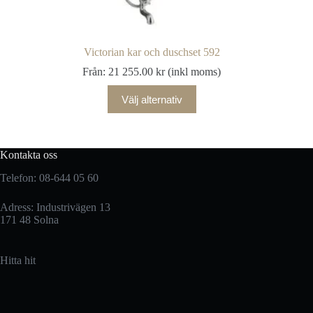
Victorian kar och duschset 592
Från:
21 255.00
kr
(inkl moms)
Välj alternativ
Kontakta oss
Telefon: 08-644 05 60
Adress: Industrivägen 13
171 48 Solna
Hitta hit