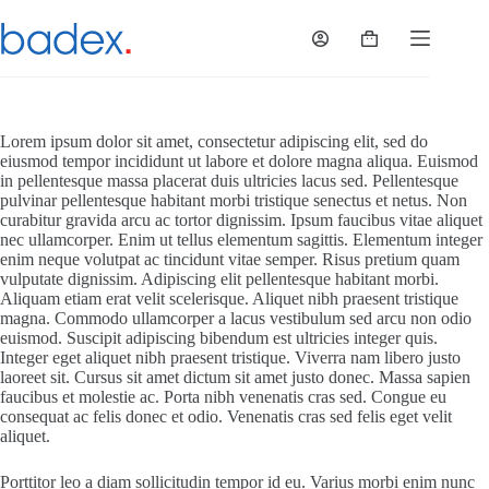
Hoppa
till
Varukorg
innehåll
Lorem ipsum dolor sit amet, consectetur adipiscing elit, sed do
eiusmod tempor incididunt ut labore et dolore magna aliqua. Euismod
in pellentesque massa placerat duis ultricies lacus sed. Pellentesque
pulvinar pellentesque habitant morbi tristique senectus et netus. Non
curabitur gravida arcu ac tortor dignissim. Ipsum faucibus vitae aliquet
nec ullamcorper. Enim ut tellus elementum sagittis. Elementum integer
enim neque volutpat ac tincidunt vitae semper. Risus pretium quam
vulputate dignissim. Adipiscing elit pellentesque habitant morbi.
Aliquam etiam erat velit scelerisque. Aliquet nibh praesent tristique
magna. Commodo ullamcorper a lacus vestibulum sed arcu non odio
euismod. Suscipit adipiscing bibendum est ultricies integer quis.
Integer eget aliquet nibh praesent tristique. Viverra nam libero justo
laoreet sit. Cursus sit amet dictum sit amet justo donec. Massa sapien
faucibus et molestie ac. Porta nibh venenatis cras sed. Congue eu
consequat ac felis donec et odio. Venenatis cras sed felis eget velit
aliquet.
Porttitor leo a diam sollicitudin tempor id eu. Varius morbi enim nunc