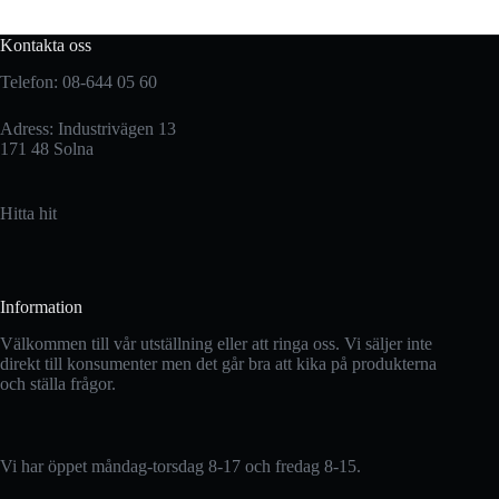
Kontakta oss
Telefon: 08-644 05 60
Adress: Industrivägen 13
171 48 Solna
Hitta hit
Information
Välkommen till vår utställning eller att ringa oss. Vi säljer inte
direkt till konsumenter men det går bra att kika på produkterna
och ställa frågor.
Vi har öppet måndag-torsdag 8-17 och fredag 8-15.