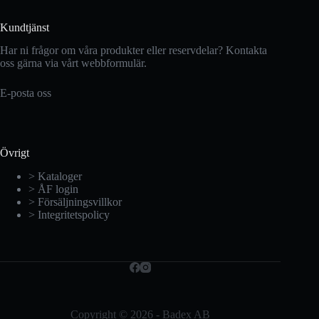
Kundtjänst
Har ni frågor om våra produkter eller reservdelar? Kontakta
oss gärna via vårt webbformulär.
E-posta oss
Övrigt
> Kataloger
> ÅF login
> Försäljningsvillkor
> Integritetspolicy
Copyright © 2026 - Badex AB