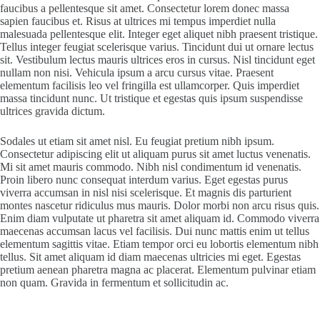
faucibus a pellentesque sit amet. Consectetur lorem donec massa
sapien faucibus et. Risus at ultrices mi tempus imperdiet nulla
malesuada pellentesque elit. Integer eget aliquet nibh praesent tristique.
Tellus integer feugiat scelerisque varius. Tincidunt dui ut ornare lectus
sit. Vestibulum lectus mauris ultrices eros in cursus. Nisl tincidunt eget
nullam non nisi. Vehicula ipsum a arcu cursus vitae. Praesent
elementum facilisis leo vel fringilla est ullamcorper. Quis imperdiet
massa tincidunt nunc. Ut tristique et egestas quis ipsum suspendisse
ultrices gravida dictum.
Sodales ut etiam sit amet nisl. Eu feugiat pretium nibh ipsum.
Consectetur adipiscing elit ut aliquam purus sit amet luctus venenatis.
Mi sit amet mauris commodo. Nibh nisl condimentum id venenatis.
Proin libero nunc consequat interdum varius. Eget egestas purus
viverra accumsan in nisl nisi scelerisque. Et magnis dis parturient
montes nascetur ridiculus mus mauris. Dolor morbi non arcu risus quis.
Enim diam vulputate ut pharetra sit amet aliquam id. Commodo viverra
maecenas accumsan lacus vel facilisis. Dui nunc mattis enim ut tellus
elementum sagittis vitae. Etiam tempor orci eu lobortis elementum nibh
tellus. Sit amet aliquam id diam maecenas ultricies mi eget. Egestas
pretium aenean pharetra magna ac placerat. Elementum pulvinar etiam
non quam. Gravida in fermentum et sollicitudin ac.