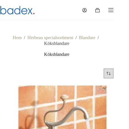
Hoppa
till
Varukorg
innehåll
Hem
/
Herbeau specialsortiment
/
Blandare
/
Köksblandare
Köksblandare