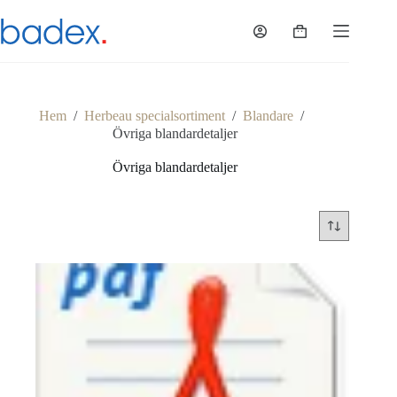
Hoppa
till
Varukorg
innehåll
Hem
/
Herbeau specialsortiment
/
Blandare
/
Övriga blandardetaljer
Övriga blandardetaljer