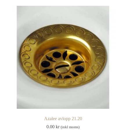
Azalee avlopp 21.20
0.00
kr
(inkl moms)