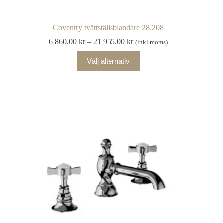
Coventry tvättställsblandare 28.208
Prisintervall:
6 860.00
kr
–
21 955.00
kr
(inkl moms)
6
Den
860.00 kr
Välj alternativ
här
till
produkten
21
har
955.00 kr
flera
varianter.
De
olika
alternativen
kan
väljas
på
produktsidan