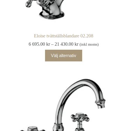
Eloise tvättställsblandare 02.208
Prisintervall:
6 695.00
kr
–
21 430.00
kr
(inkl moms)
6
Den
695.00 kr
Välj alternativ
här
till
produkten
21
har
430.00 kr
flera
varianter.
De
olika
alternativen
kan
väljas
på
produktsidan