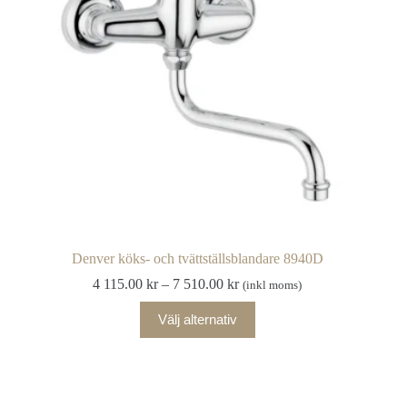
väljas
på
produktsidan
Denver köks- och tvättställsblandare 8940D
Prisintervall:
4 115.00
kr
–
7 510.00
kr
(inkl moms)
4
Den
115.00 kr
Välj alternativ
här
till
produkten
7
har
510.00 kr
flera
varianter.
De