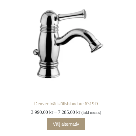
olika
alternativen
kan
väljas
på
produktsidan
Denver tvättställsblandare 6319D
Prisintervall:
3 990.00
kr
–
7 285.00
kr
(inkl moms)
3
Den
990.00 kr
Välj alternativ
här
till
produkten
7