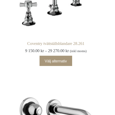
Coventry tvättställsblandare 28.261
Prisintervall:
9 150.00
kr
–
29 270.00
kr
(inkl moms)
9
Den
150.00 kr
Välj alternativ
här
till
produkten
29
har
270.00 kr
flera
varianter.
De
olika
alternativen
kan
väljas
på
produktsidan