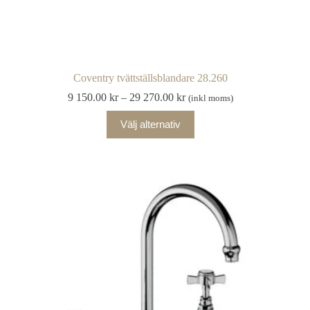
Coventry tvättställsblandare 28.260
Prisintervall:
9 150.00
kr
–
29 270.00
kr
(inkl moms)
9
Den
150.00 kr
Välj alternativ
här
till
produkten
29
har
270.00 kr
flera
varianter.
De
olika
alternativen
kan
väljas
på
produktsidan