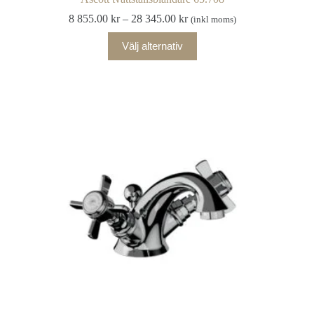
Prisintervall:
8 855.00
kr
–
28 345.00
kr
(inkl moms)
8
Den
855.00 kr
Välj alternativ
här
till
produkten
28
har
345.00 kr
flera
varianter.
De
olika
alternativen
kan
väljas
på
produktsidan