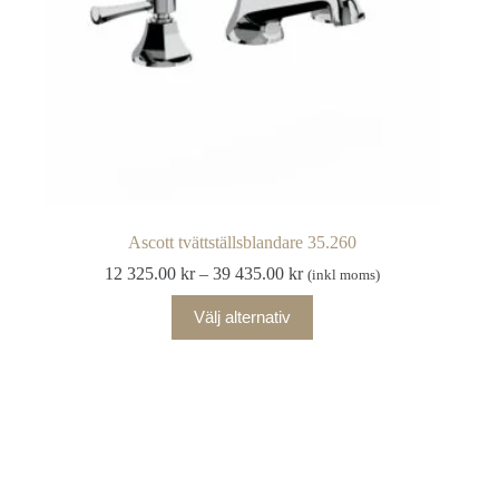
Ascott tvättställsblandare 35.260
Prisintervall:
12 325.00
kr
–
39 435.00
kr
(inkl moms)
12
Den
325.00 kr
Välj alternativ
här
till
produkten
39
har
435.00 kr
flera
varianter.
De
olika
alternativen
kan