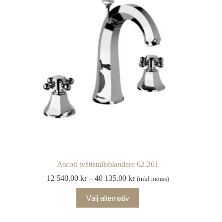
olika
alternativen
kan
väljas
på
produktsidan
Ascott tvättställsblandare 62.261
Prisintervall:
12 540.00
kr
–
40 135.00
kr
(inkl moms)
12
Den
540.00 kr
Välj alternativ
här
till
produkten
40
har