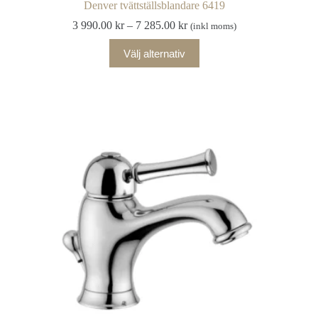
Denver tvättställsblandare 6419
Prisintervall:
3 990.00
kr
–
7 285.00
kr
(inkl moms)
3
Den
990.00 kr
Välj alternativ
här
till
produkten
7
har
285.00 kr
flera
varianter.
De
olika
alternativen
kan
väljas
på
produktsidan