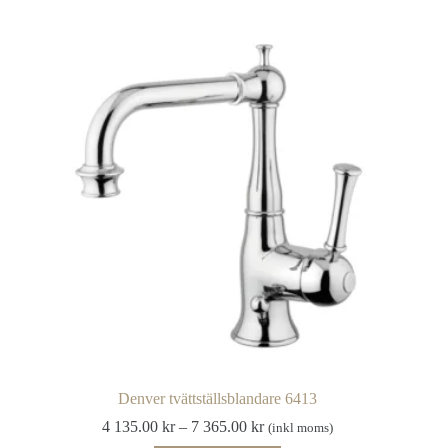
har
285.00 kr
flera
varianter.
De
olika
alternativen
kan
väljas
på
produktsidan
Denver tvättställsblandare 6413
Prisintervall:
4 135.00
kr
–
7 365.00
kr
(inkl moms)
4