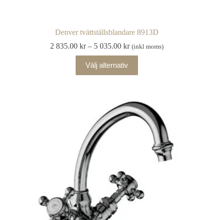
Denver tvättställsblandare 8913D
Prisintervall:
2 835.00
kr
–
5 035.00
kr
(inkl moms)
2
Den
835.00 kr
Välj alternativ
här
till
produkten
5
har
035.00 kr
flera
varianter.
De
olika
alternativen
kan
väljas
på
produktsidan