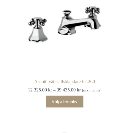
väljas
på
produktsidan
Ascott tvättställsblandare 62.260
Prisintervall:
12 325.00
kr
–
39 435.00
kr
(inkl moms)
12
Den
325.00 kr
Välj alternativ
här
till
produkten
39
har
435.00 kr
flera
varianter.
De