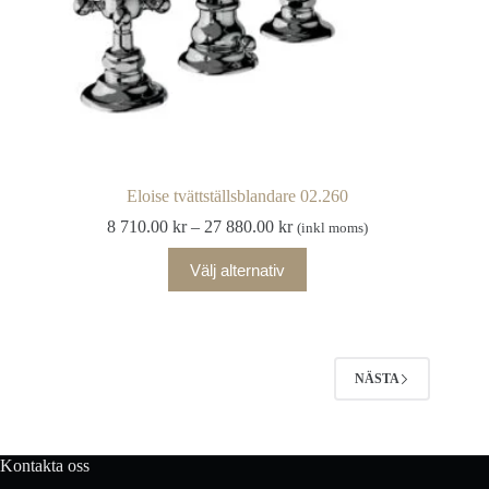
Eloise tvättställsblandare 02.260
Prisintervall:
8 710.00
kr
–
27 880.00
kr
(inkl moms)
8
Den
710.00 kr
Välj alternativ
här
till
produkten
27
har
880.00 kr
flera
varianter.
De
NÄSTA
olika
alternativen
kan
väljas
Kontakta oss
på