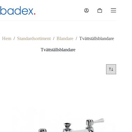
Hoppa
till
Varukorg
innehåll
Hem
/
Standardsortiment
/
Blandare
/
Tvättställsblandare
Tvättställsblandare