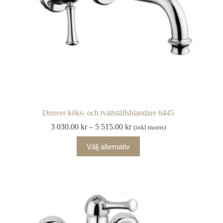
Denver köks- och tvättställsblandare 6445
Prisintervall:
3 030.00
kr
–
5 515.00
kr
(inkl moms)
3
Den
030.00 kr
Välj alternativ
här
till
produkten
5
har
515.00 kr
flera
varianter.
De
olika
alternativen
kan