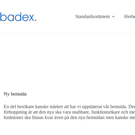
Hoppa
till
innehåll
Standardsortiment
Herbe
Ny hemsida
En del besökare kanske märker att har vi uppdaterat vår hemsida. De
förhoppning är att den nya ska vara snabbare, funktionsrikare och mer 
funktioner ska finnas kvar även på den nya hemsidan men kanske me