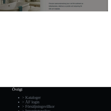
Övrigt
> Kataloger
> ÅF login
> Försäljningsvillkor
> Integritetspolicy