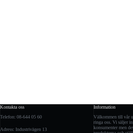
Kontakta oss
Information
Telefon: 08-644 05 60
Välkommen till vår uts
ringa oss. Vi säljer int
konsumenter men det 
Adress: Industrivägen 13
produkterna och ställ