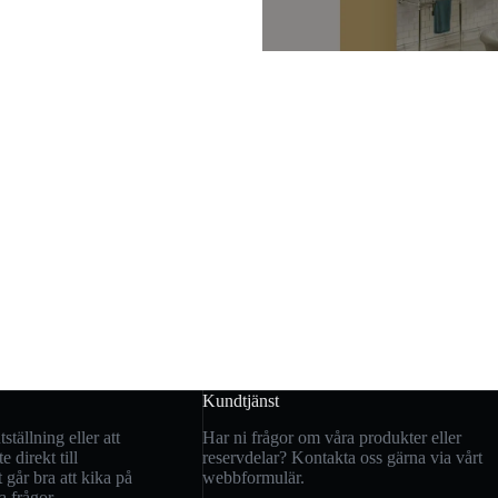
Kundtjänst
tällning eller att
Har ni frågor om våra produkter eller
e direkt till
reservdelar? Kontakta oss gärna via vårt
går bra att kika på
webbformulär.
a frågor.