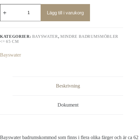
Bayswater
badrumskommod
Lägg till i varukorg
62
cm
med
marmortopp
KATEGORIER:
BAYSWATER
,
MINDRE BADRUMSMÖBLER
mängd
<= 65 CM
Bayswater
Beskrivning
Dokument
Bayswater badrumskommod som finns i flera olika färger och är ca 62