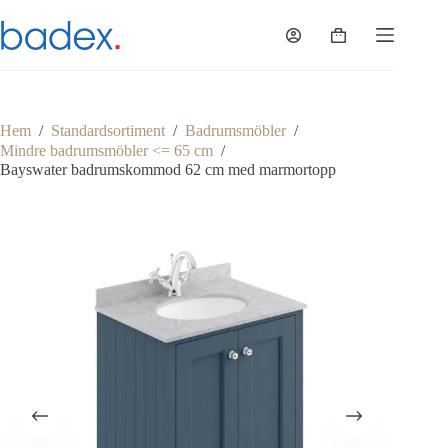
Hoppa
till
Varukorg
innehåll
Hem
/
Standardsortiment
/
Badrumsmöbler
/
Mindre badrumsmöbler <= 65 cm
/
Bayswater badrumskommod 62 cm med marmortopp