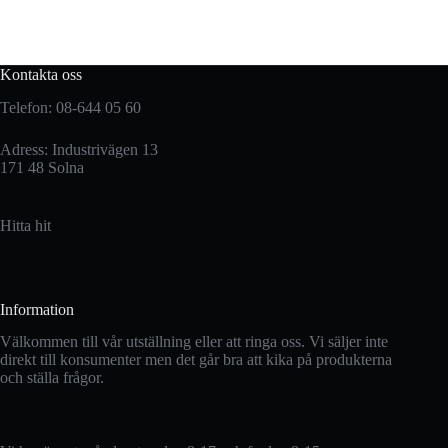
Kontakta oss
Telefon: 08-644 05 60
Adress: Industrivägen 13
171 48 Solna
Hitta hit
Information
Välkommen till vår utställning eller att ringa oss. Vi säljer inte
direkt till konsumenter men det går bra att kika på produkterna
och ställa frågor.