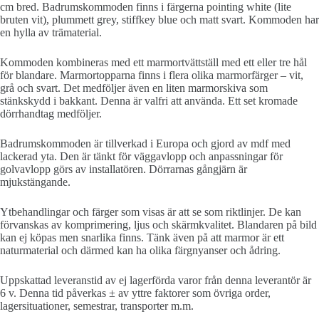
cm bred. Badrumskommoden finns i färgerna pointing white (lite
bruten vit), plummett grey, stiffkey blue och matt svart. Kommoden har
en hylla av trämaterial.
Kommoden kombineras med ett marmortvättställ med ett eller tre hål
för blandare. Marmortopparna finns i flera olika marmorfärger – vit,
grå och svart. Det medföljer även en liten marmorskiva som
stänkskydd i bakkant. Denna är valfri att använda. Ett set kromade
dörrhandtag medföljer.
Badrumskommoden är tillverkad i Europa och gjord av mdf med
lackerad yta. Den är tänkt för väggavlopp och anpassningar för
golvavlopp görs av installatören. Dörrarnas gångjärn är
mjukstängande.
Ytbehandlingar och färger som visas är att se som riktlinjer. De kan
förvanskas av komprimering, ljus och skärmkvalitet. Blandaren på bild
kan ej köpas men snarlika finns. Tänk även på att marmor är ett
naturmaterial och därmed kan ha olika färgnyanser och ådring.
Uppskattad leveranstid av ej lagerförda varor från denna leverantör är
6 v. Denna tid påverkas ± av yttre faktorer som övriga order,
lagersituationer, semestrar, transporter m.m.