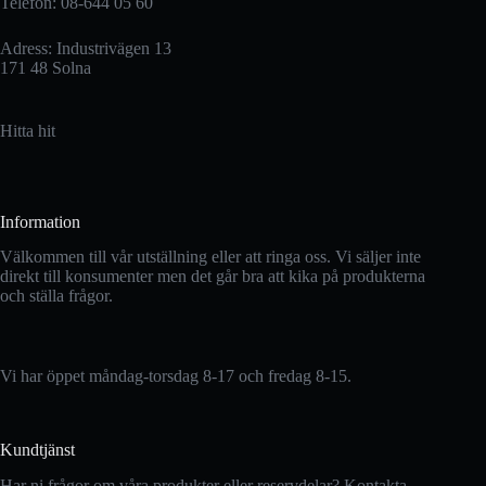
Telefon: 08-644 05 60
Adress: Industrivägen 13
171 48 Solna
Hitta hit
Information
Välkommen till vår utställning eller att ringa oss. Vi säljer inte
direkt till konsumenter men det går bra att kika på produkterna
och ställa frågor.
Vi har öppet måndag-torsdag 8-17 och fredag 8-15.
Kundtjänst
Har ni frågor om våra produkter eller reservdelar? Kontakta