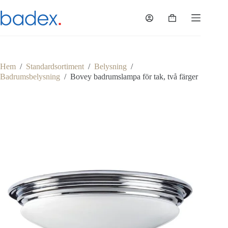
Hoppa
till
Varukorg
innehåll
Hem
/
Standardsortiment
/
Belysning
/
Badrumsbelysning
/
Bovey badrumslampa för tak, två färger