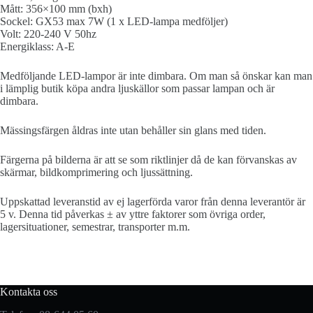
Mått: 356×100 mm (bxh)
Sockel: GX53 max 7W (1 x LED-lampa medföljer)
Volt: 220-240 V 50hz
Energiklass: A-E
Medföljande LED-lampor är inte dimbara. Om man så önskar kan man
i lämplig butik köpa andra ljuskällor som passar lampan och är
dimbara.
Mässingsfärgen åldras inte utan behåller sin glans med tiden.
Färgerna på bilderna är att se som riktlinjer då de kan förvanskas av
skärmar, bildkomprimering och ljussättning.
Uppskattad leveranstid av ej lagerförda varor från denna leverantör är
5 v. Denna tid påverkas ± av yttre faktorer som övriga order,
lagersituationer, semestrar, transporter m.m.
Kontakta oss