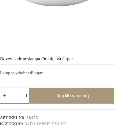
Bovey badrumslampa för tak, två färger
Lampor ytbehandlingar
Bovey
badrumslampa
Lägg till i varukorg
för
tak,
två
färger
ARTIKELNR:
5845X
mängd
KATEGORI:
BADRUMSBELYSNING