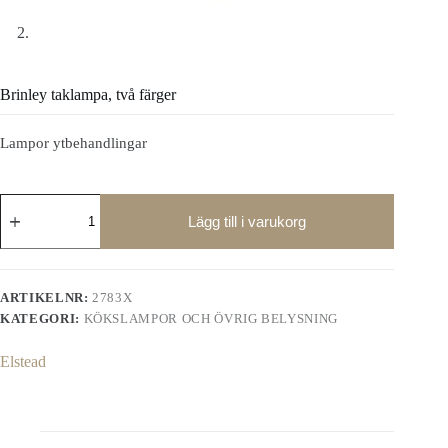
Brinley taklampa, två färger
Lampor ytbehandlingar
Brinley
taklampa,
Lägg till i varukorg
två
färger
mängd
ARTIKELNR:
2783X
KATEGORI:
KÖKSLAMPOR OCH ÖVRIG BELYSNING
Elstead