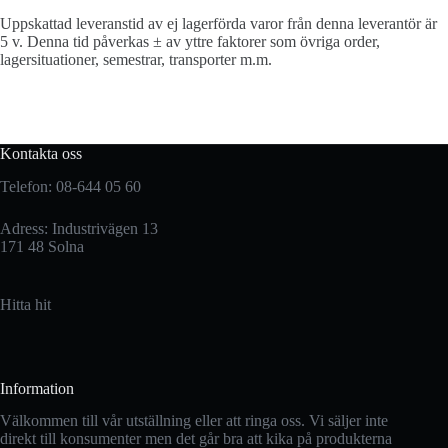
Uppskattad leveranstid av ej lagerförda varor från denna leverantör är
5 v. Denna tid påverkas ± av yttre faktorer som övriga order,
lagersituationer, semestrar, transporter m.m.
Kontakta oss
Telefon: 08-644 05 60
Adress: Industrivägen 13
171 48 Solna
Hitta hit
Information
Välkommen till vår utställning eller att ringa oss. Vi säljer inte
direkt till konsumenter men det går bra att kika på produkterna