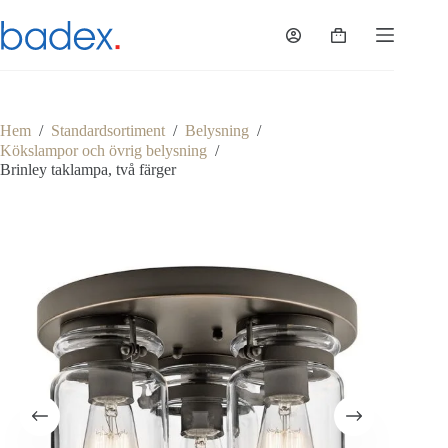
Hoppa
till
Varukorg
innehåll
Hem
/
Standardsortiment
/
Belysning
/
Kökslampor och övrig belysning
/
Brinley taklampa, två färger