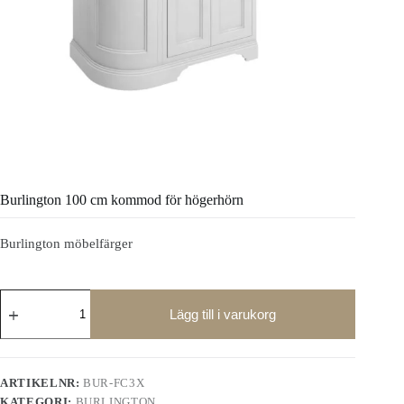
Burlington 100 cm kommod för högerhörn
Burlington möbelfärger
Burlington
100
Lägg till i varukorg
cm
kommod
för
högerhörn
ARTIKELNR:
BUR-FC3X
mängd
KATEGORI:
BURLINGTON