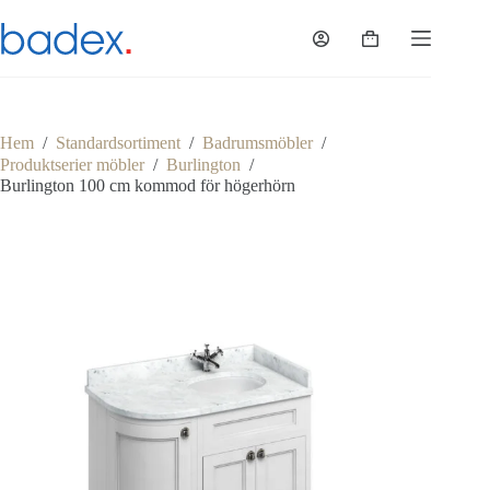
Hoppa
till
Varukorg
innehåll
Hem
/
Standardsortiment
/
Badrumsmöbler
/
Produktserier möbler
/
Burlington
/
Burlington 100 cm kommod för högerhörn