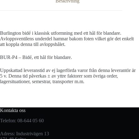
Beskrivning
Burlington bidé i klassisk utformning med ett hål för blandare.
Avloppsventilens underdel hamnar bakom foten vilket gör det enkelt
att koppla denna till avloppshålet.
BUR-P4 – Bidé, ett hål för blandare.
Uppskattad leveranstid av ej lagerförda varor från denna leverantör är
5 v. Denna tid påverkas ± av yttre faktorer som övriga order,
lagersituationer, semestrar, transporter m.m.
Kontakta oss
Telefon: 08-644 05 60
Adress: Industrivägen 13