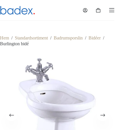
Hoppa
till
Varukorg
innehåll
Hem
/
Standardsortiment
/
Badrumsporslin
/
Bidéer
/
Burlington bidé