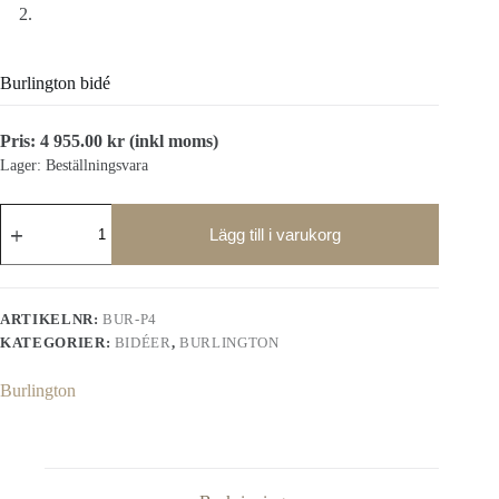
Burlington bidé
Pris:
4 955.00
kr
(inkl moms)
Lager: Beställningsvara
Burlington
bidé
Lägg till i varukorg
mängd
ARTIKELNR:
BUR-P4
KATEGORIER:
BIDÉER
,
BURLINGTON
Burlington