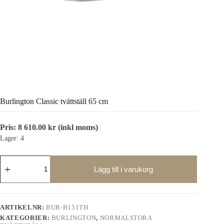
Burlington Classic tvättställ 65 cm
Pris:
8 610.00
kr
(inkl moms)
Lager: 4
Burlington
Classic
Lägg till i varukorg
tvättställ
65
cm
mängd
ARTIKELNR:
BUR-B151TH
KATEGORIER:
BURLINGTON
,
NORMALSTORA