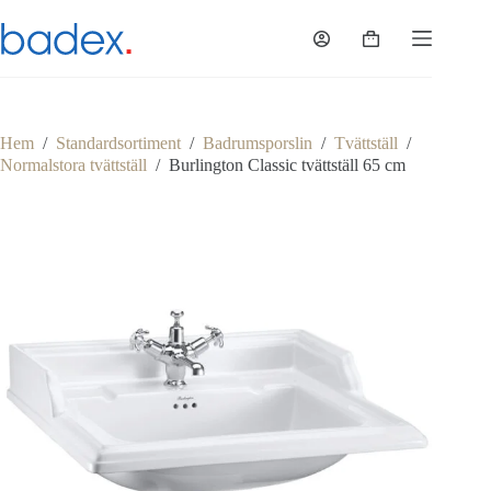
Hoppa
till
Varukorg
innehåll
Hem
/
Standardsortiment
/
Badrumsporslin
/
Tvättställ
/
Normalstora tvättställ
/
Burlington Classic tvättställ 65 cm