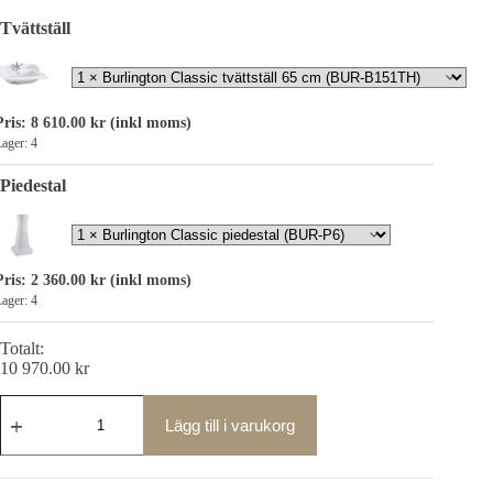
Tvättställ
Pris:
8 610.00
kr
(inkl moms)
ager: 4
Piedestal
Pris:
2 360.00
kr
(inkl moms)
ager: 4
Totalt:
10 970.00
kr
Burlington
Classic
Lägg till i varukorg
tvättställ
på
piedestal