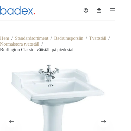
Hoppa
till
Varukorg
innehåll
Hem
/
Standardsortiment
/
Badrumsporslin
/
Tvättställ
/
Normalstora tvättställ
/
Burlington Classic tvättställ på piedestal