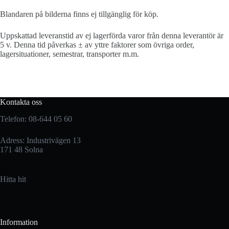
Blandaren på bilderna finns ej tillgänglig för köp.
Uppskattad leveranstid av ej lagerförda varor från denna leverantör är
5 v. Denna tid påverkas ± av yttre faktorer som övriga order,
lagersituationer, semestrar, transporter m.m.
Kontakta oss
Telefon: 08-644 05 60
Adress: Industrivägen 13
171 48 Solna
Hitta hit
Information