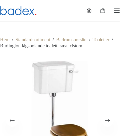
Hoppa
till
Varukorg
innehåll
Hem
/
Standardsortiment
/
Badrumsporslin
/
Toaletter
/
Burlington lågspolande toalett, smal cistern