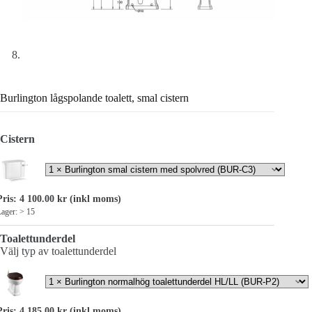
Burlington lågspolande toalett, smal cistern
Cistern
Pris:
4 100.00
kr
(inkl moms)
ager: > 15
Toalettunderdel
Välj typ av toalettunderdel
Pris:
4 185.00
kr
(inkl moms)