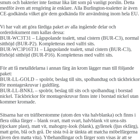
smuts och bakterier inte fastnar lika lätt som på vanligt porslin. Detta
medför även att rengöring är enklare. Alla Burlington-toaletter är även
CE-godkända vilket gör dem godkända för användning inom hela EU.
Vi har valt att göra färdiga paket av alla ingående delar och
orderdokument mm kallas dessa:
BUR-WC3T31 – Lågspolande toalett, smal cistern (BUR-C3), normal
sitthöjd (BUR-P2). Kompletteras med valfri sits.
BUR-WC3P16T31 – Lågspolande toalett, smal cistern (BUR-C3),
förhöjd sitthöjd (BUR-P16). Kompletteras med valfri sits.
För att få metalldelarna i annan färg än krom lägger man till följande
paket:
BUR-LL-GOLD – spolrör, beslag till sits, spolhandtag och täckbrickor
för montageskruvar i guldfärg.
BUR-LL-BNKL – spolrör, beslag till sits och spolhandtag i borstad
nickel. Täckbrickor för montageskruvar finns inte i borstad nickel utan
kommer kromade.
Sitsarna har en träfiberstomme (utom den vita halvblanka) och finns i
flera olika färger – blank svart, matt svart, halvblank vit urea-sits
(tjockare plast), matt vit, mahogny-look (blank), gyllenek (ljus ekfärg),
matt grön, blå och grå. De sista två är tänkta att matcha möbelfärgerna
(även den matta vita). Ytbehandlingar och färger som visas är att se