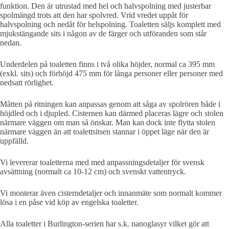
funktion. Den är utrustad med hel och halvspolning med justerbar
spolmängd trots att den har spolvred. Vrid vredet uppåt för
halvspolning och nedåt för helspolning. Toaletten säljs komplett med
mjukstängande sits i någon av de färger och utföranden som står
nedan.
Underdelen på toaletten finns i två olika höjder, normal ca 395 mm
(exkl. sits) och förhöjd 475 mm för långa personer eller personer med
nedsatt rörlighet.
Måtten på ritningen kan anpassas genom att såga av spolrören både i
höjdled och i djupled. Cisternen kan därmed placeras lägre och stolen
närmare väggen om man så önskar. Man kan dock inte flytta stolen
närmare väggen än att toalettsitsen stannar i öppet läge när den är
uppfälld.
Vi levererar toaletterna med med anpassningsdetaljer för svensk
avsättning (normalt ca 10-12 cm) och svenskt vattentryck.
Vi monterar även cisterndetaljer och innanmäte som normalt kommer
lösa i en påse vid köp av engelska toaletter.
Alla toaletter i Burlington-serien har s.k. nanoglasyr vilket gör att