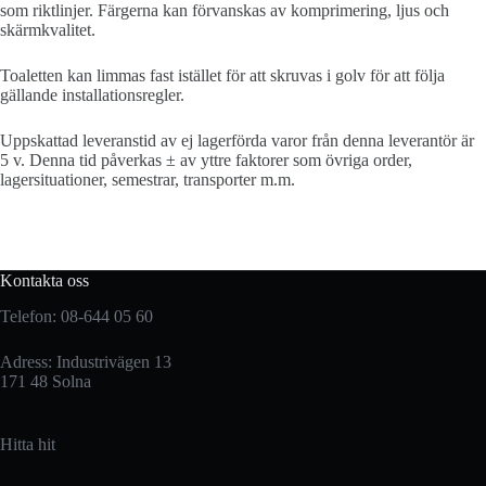
som riktlinjer. Färgerna kan förvanskas av komprimering, ljus och
skärmkvalitet.
Toaletten kan limmas fast istället för att skruvas i golv för att följa
gällande installationsregler.
Uppskattad leveranstid av ej lagerförda varor från denna leverantör är
5 v. Denna tid påverkas ± av yttre faktorer som övriga order,
lagersituationer, semestrar, transporter m.m.
Kontakta oss
Telefon: 08-644 05 60
Adress: Industrivägen 13
171 48 Solna
Hitta hit