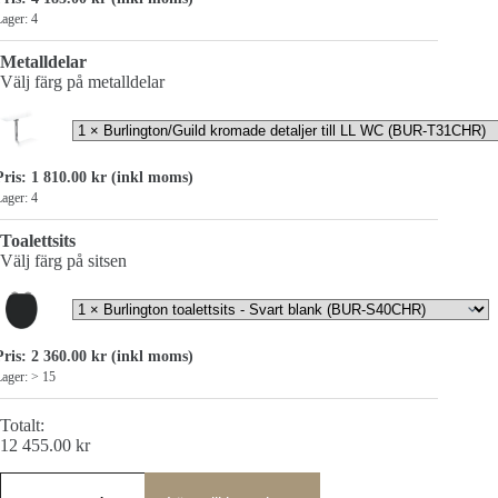
ager: 4
Metalldelar
Välj färg på metalldelar
Pris:
1 810.00
kr
(inkl moms)
ager: 4
Toalettsits
Välj färg på sitsen
Pris:
2 360.00
kr
(inkl moms)
ager: > 15
Totalt:
12 455.00
kr
Burlington