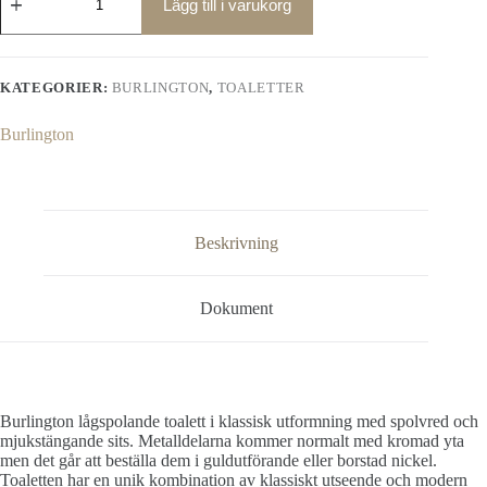
lågspolande
Lägg till i varukorg
toalett,
smal
cistern
mängd
KATEGORIER:
BURLINGTON
,
TOALETTER
Burlington
Beskrivning
Dokument
Burlington lågspolande toalett i klassisk utformning med spolvred och
mjukstängande sits. Metalldelarna kommer normalt med kromad yta
men det går att beställa dem i guldutförande eller borstad nickel.
Toaletten har en unik kombination av klassiskt utseende och modern