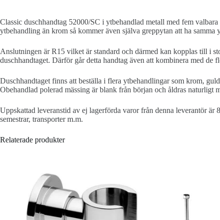
Classic duschhandtag 52000/SC i ytbehandlad metall med fem valbara strå
ytbehandling än krom så kommer även själva greppytan att ha samma y
Anslutningen är R15 vilket är standard och därmed kan kopplas till i sto
duschhandtaget. Därför går detta handtag även att kombinera med de fle
Duschhandtaget finns att beställa i flera ytbehandlingar som krom, guld
Obehandlad polerad mässing är blank från början och åldras naturligt me
Uppskattad leveranstid av ej lagerförda varor från denna leverantör är 
semestrar, transporter m.m.
Relaterade produkter