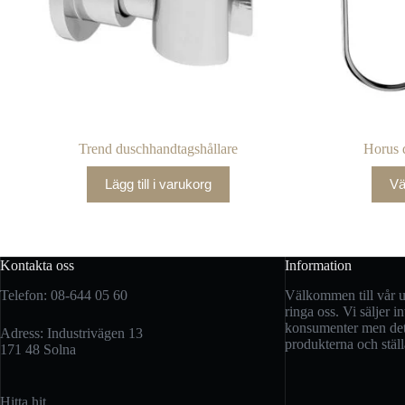
Trend duschhandtagshållare
Horus 
Lägg till i varukorg
Vä
Kontakta oss
Information
Telefon: 08-644 05 60
Välkommen till vår uts
ringa oss. Vi säljer int
konsumenter men det 
Adress: Industrivägen 13
produkterna och ställ
171 48 Solna
Hitta hit