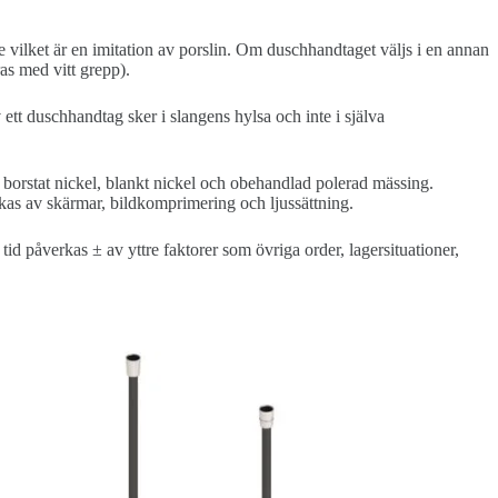
e vilket är en imitation av porslin. Om duschhandtaget väljs i en annan
s med vitt grepp).
ett duschhandtag sker i slangens hylsa och inte i själva
, borstat nickel, blankt nickel och obehandlad polerad mässing.
skas av skärmar, bildkomprimering och ljussättning.
d påverkas ± av yttre faktorer som övriga order, lagersituationer,