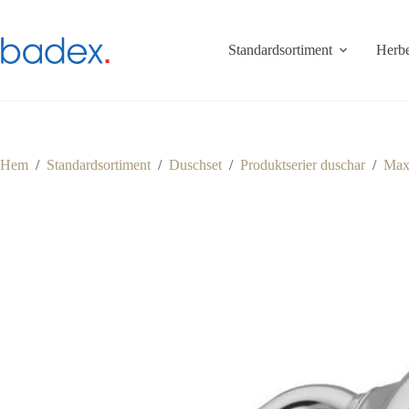
Hoppa
till
innehåll
Standardsortiment
Herbe
Hem
/
Standardsortiment
/
Duschset
/
Produktserier duschar
/
Max