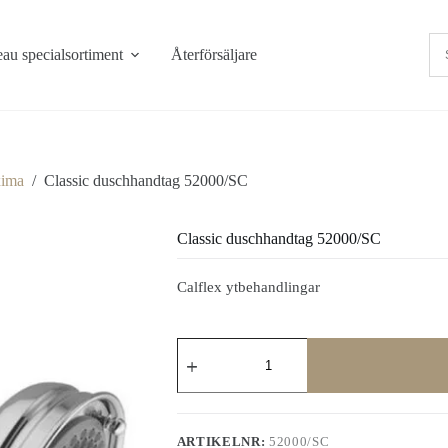
au specialsortiment
Återförsäljare
ima
/
Classic duschhandtag 52000/SC
Classic duschhandtag 52000/SC
Calflex ytbehandlingar
Classic
duschhandtag
52000/SC
mängd
ARTIKELNR:
52000/SC