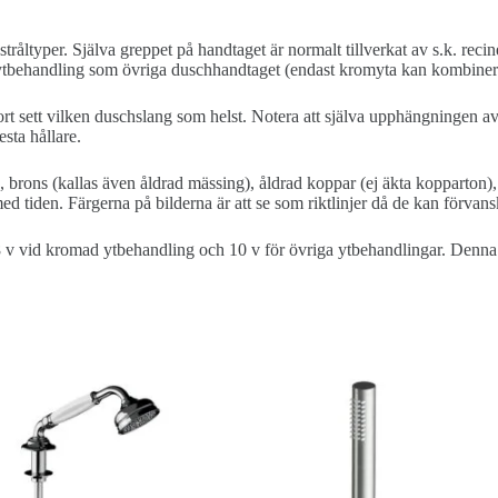
ltyper. Själva greppet på handtaget är normalt tillverkat av s.k. recin
tbehandling som övriga duschhandtaget (endast kromyta kan kombinera
rt sett vilken duschslang som helst. Notera att själva upphängningen av 
sta hållare.
, brons (kallas även åldrad mässing), åldrad koppar (ej äkta kopparton)
d tiden. Färgerna på bilderna är att se som riktlinjer då de kan förvan
8 v vid kromad ytbehandling och 10 v för övriga ytbehandlingar. Denna ti