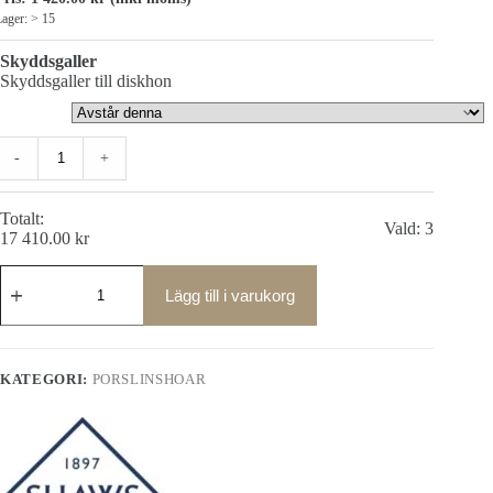
ager: > 15
Skyddsgaller
Skyddsgaller till diskhon
-
+
Totalt:
Vald:
3
17 410.00
kr
Classic
Shaker
Lägg till i varukorg
900
porslinsho
mängd
KATEGORI:
PORSLINSHOAR