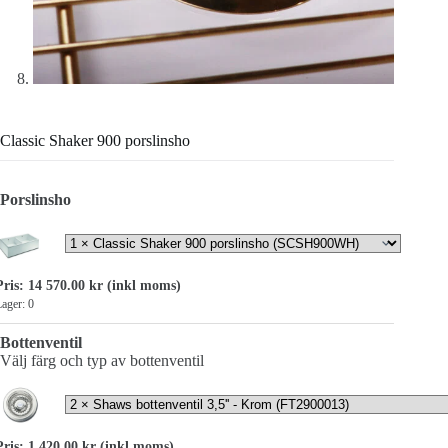
Classic Shaker 900 porslinsho
Porslinsho
Pris:
14 570.00
kr
(inkl moms)
ager: 0
Bottenventil
Välj färg och typ av bottenventil
Pris:
1 420.00
kr
(inkl moms)