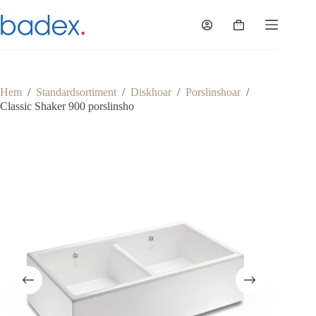
Hoppa
till
Varukorg
innehåll
Hem
/
Standardsortiment
/
Diskhoar
/
Porslinshoar
/
Classic Shaker 900 porslinsho