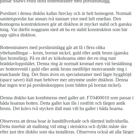
passar Shaws extra stora bottenstrainer med porslinsinlägg.
Porslinet i denna diskho kallas fireclay och är helt homogent. Normalt
sanitetsporslin har annars två tunnare ytor med luft emellan. Den
homogena konstruktionen gör att diskhon är mycket stabil och ganska
tung. Var därför noggrann med att ha en stabil konstruktion som bär
upp själva diskhon.
Bottenstrainers med porslinsinlägg går att få i flera olika
ytbehandlingar – krom, borstat nickel, guld eller antik brons (ganska
ljus bronsfärg). På en del av kökshoarna sitter det en ring runt
bräddavloppshålet. Denna ring är normalt kromad men vid beställning
av bottenventil i guld eller antik brons medföljer motsvarande ring i
matchande färg. Det finns även en specialstrainer med lägre bygghöjd
(space saver) ifall man behöver mer utrymme under diskhon. Denna
har ingen text på porslinsknoppen (som bilden på borstat nickel).
Denna diskho kan kombineras med galler art. FT0400010 som passar i
båda hoarnas botten. Detta galler kan fås i rostfritt och färgen antik
brons. Det krävs två stycken ifall man vill ha galler i båda hoarna.
Observera att dessa hoar är handtillverkade och därmed individuella.
Detta innebär att mallning vid uttag i stenskiva och dylikt måste ske
efter just den diskho som ska installeras. Observera också att alla färger