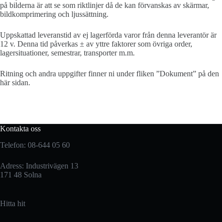
på bilderna är att se som riktlinjer då de kan förvanskas av skärmar,
bildkomprimering och ljussättning.
Uppskattad leveranstid av ej lagerförda varor från denna leverantör är
12 v. Denna tid påverkas ± av yttre faktorer som övriga order,
lagersituationer, semestrar, transporter m.m.
Ritning och andra uppgifter finner ni under fliken ”Dokument” på den
här sidan.
Kontakta oss
Telefon: 08-644 05 60
Adress: Industrivägen 13
171 48 Solna
Hitta hit