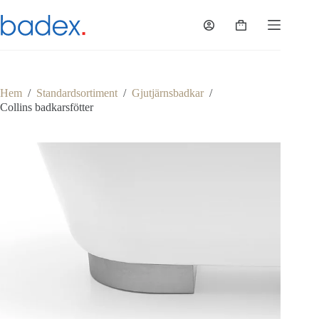
Hoppa
till
Varukorg
innehåll
Hem
/
Standardsortiment
/
Gjutjärnsbadkar
/
Collins badkarsfötter