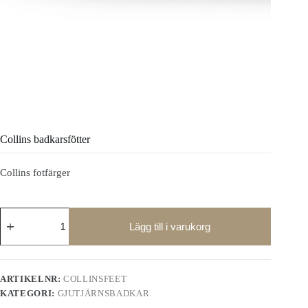
Collins badkarsfötter
Collins fotfärger
Collins
badkarsfötter
Lägg till i varukorg
mängd
ARTIKELNR:
COLLINSFEET
KATEGORI:
GJUTJÄRNSBADKAR