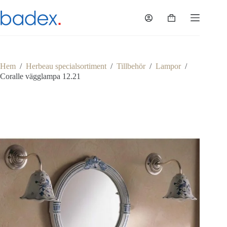
Hoppa
till
Varukorg
innehåll
Hem
/
Herbeau specialsortiment
/
Tillbehör
/
Lampor
/
Coralle vägglampa 12.21