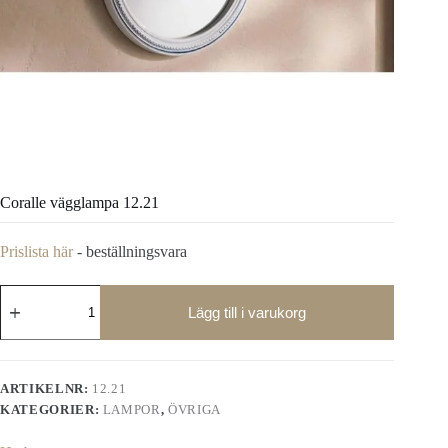
Coralle vägglampa 12.21
Prislista här
- beställningsvara
Coralle
vägglampa
Lägg till i varukorg
12.21
mängd
ARTIKELNR:
12.21
KATEGORIER:
LAMPOR
,
ÖVRIGA