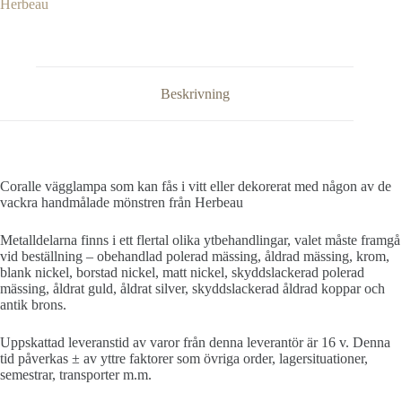
Herbeau
Beskrivning
Coralle vägglampa som kan fås i vitt eller dekorerat med någon av de
vackra handmålade mönstren från Herbeau
Metalldelarna finns i ett flertal olika ytbehandlingar, valet måste framgå
vid beställning – obehandlad polerad mässing, åldrad mässing, krom,
blank nickel, borstad nickel, matt nickel, skyddslackerad polerad
mässing, åldrat guld, åldrat silver, skyddslackerad åldrad koppar och
antik brons.
Uppskattad leveranstid av varor från denna leverantör är 16 v. Denna
tid påverkas ± av yttre faktorer som övriga order, lagersituationer,
semestrar, transporter m.m.