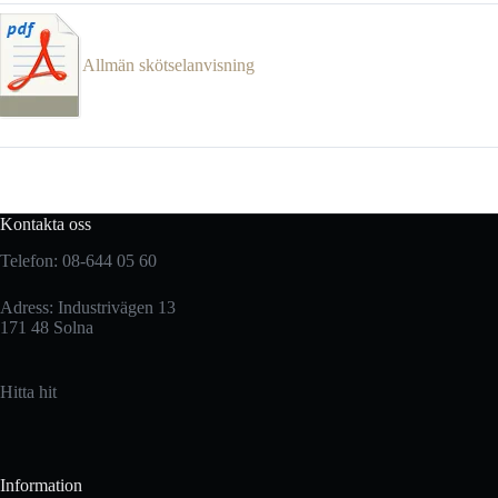
Allmän skötselanvisning
Kontakta oss
Telefon: 08-644 05 60
Adress: Industrivägen 13
171 48 Solna
Hitta hit
Information