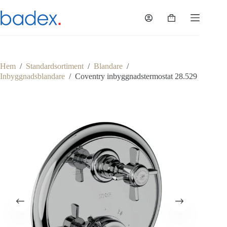
Hoppa
till
Varukorg
innehåll
Hem
/
Standardsortiment
/
Blandare
/
Inbyggnadsblandare
/
Coventry inbyggnadstermostat 28.529