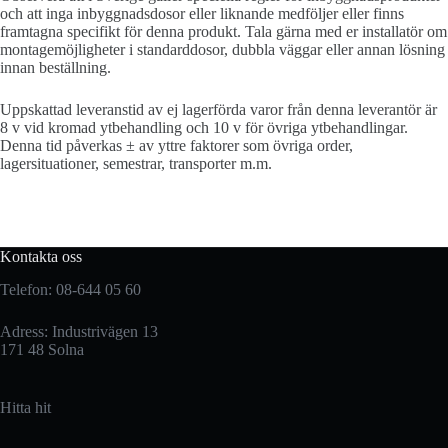
och att inga inbyggnadsdosor eller liknande medföljer eller finns
framtagna specifikt för denna produkt. Tala gärna med er installatör om
montagemöjligheter i standarddosor, dubbla väggar eller annan lösning
innan beställning.
Uppskattad leveranstid av ej lagerförda varor från denna leverantör är
8 v vid kromad ytbehandling och 10 v för övriga ytbehandlingar.
Denna tid påverkas ± av yttre faktorer som övriga order,
lagersituationer, semestrar, transporter m.m.
Kontakta oss
Telefon: 08-644 05 60
Adress: Industrivägen 13
171 48 Solna
Hitta hit