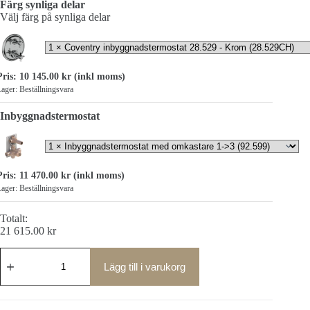
Färg synliga delar
Välj färg på synliga delar
Pris:
10 145.00
kr
(inkl moms)
ager: Beställningsvara
Inbyggnadstermostat
Pris:
11 470.00
kr
(inkl moms)
ager: Beställningsvara
Totalt:
21 615.00
kr
Coventry
inbyggnadstermostat
Lägg till i varukorg
28.529
mängd