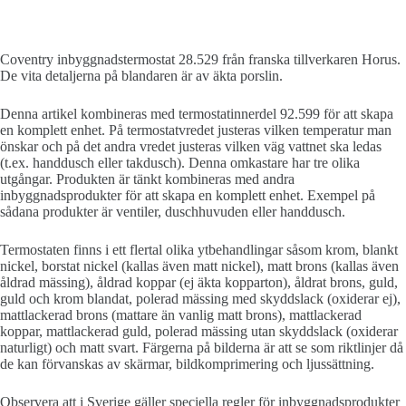
Coventry inbyggnadstermostat 28.529 från franska tillverkaren Horus.
De vita detaljerna på blandaren är av äkta porslin.
Denna artikel kombineras med termostatinnerdel 92.599 för att skapa
en komplett enhet. På termostatvredet justeras vilken temperatur man
önskar och på det andra vredet justeras vilken väg vattnet ska ledas
(t.ex. handdusch eller takdusch). Denna omkastare har tre olika
utgångar. Produkten är tänkt kombineras med andra
inbyggnadsprodukter för att skapa en komplett enhet. Exempel på
sådana produkter är ventiler, duschhuvuden eller handdusch.
Termostaten finns i ett flertal olika ytbehandlingar såsom krom, blankt
nickel, borstat nickel (kallas även matt nickel), matt brons (kallas även
åldrad mässing), åldrad koppar (ej äkta kopparton), åldrat brons, guld,
guld och krom blandat, polerad mässing med skyddslack (oxiderar ej),
mattlackerad brons (mattare än vanlig matt brons), mattlackerad
koppar, mattlackerad guld, polerad mässing utan skyddslack (oxiderar
naturligt) och matt svart. Färgerna på bilderna är att se som riktlinjer då
de kan förvanskas av skärmar, bildkomprimering och ljussättning.
Observera att i Sverige gäller speciella regler för inbyggnadsprodukter