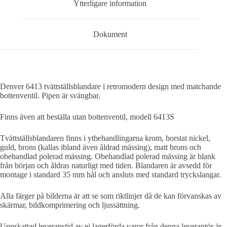
Ytterligare information
Dokument
Denver 6413 tvättställsblandare i retromodern design med matchande
bottenventil. Pipen är svängbar.
Finns även att beställa utan bottenventil, modell 6413S
Tvättställsblandaren finns i ytbehandlingarna krom, borstat nickel,
guld, brons (kallas ibland även åldrad mässing), matt brons och
obehandlad polerad mässing. Obehandlad polerad mässing är blank
från början och åldras naturligt med tiden. Blandaren är avsedd för
montage i standard 35 mm hål och ansluts med standard tryckslangar.
Alla färger på bilderna är att se som riktlinjer då de kan förvanskas av
skärmar, bildkomprimering och ljussättning.
Uppskattad leveranstid av ej lagerförda varor från denna leverantör är