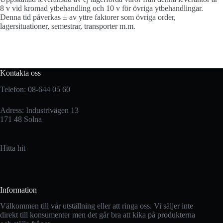
8 v vid kromad ytbehandling och 10 v för övriga ytbehandlingar.
Denna tid påverkas ± av yttre faktorer som övriga order,
lagersituationer, semestrar, transporter m.m.
Kontakta oss
Telefon: 08-644 05 60
Adress: Industrivägen 13
171 48 Solna
Hitta hit
Information
Välkommen till vår utställning eller att ringa oss. Vi säljer inte
direkt till konsumenter men det går bra att kika på produkterna