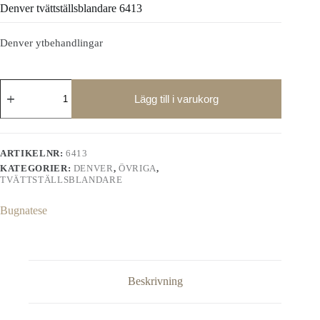
Denver tvättställsblandare 6413
Denver ytbehandlingar
Denver
tvättställsblandare
Lägg till i varukorg
6413
mängd
ARTIKELNR:
6413
KATEGORIER:
DENVER
,
ÖVRIGA
,
TVÄTTSTÄLLSBLANDARE
Bugnatese
Beskrivning