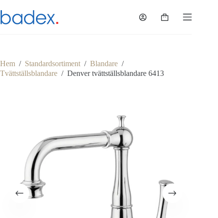
Hoppa
till
Varukorg
innehåll
Hem
/
Standardsortiment
/
Blandare
/
Tvättställsblandare
/
Denver tvättställsblandare 6413