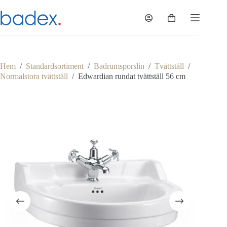
Hoppa
till
Varukorg
innehåll
Hem
/
Standardsortiment
/
Badrumsporslin
/
Tvättställ
/
Normalstora tvättställ
/
Edwardian rundat tvättställ 56 cm