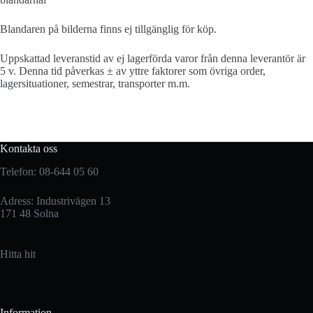
Blandaren på bilderna finns ej tillgänglig för köp.
Uppskattad leveranstid av ej lagerförda varor från denna leverantör är
5 v. Denna tid påverkas ± av yttre faktorer som övriga order,
lagersituationer, semestrar, transporter m.m.
Kontakta oss
Telefon: 08-644 05 60
Adress: Industrivägen 13
171 48 Solna
Hitta hit
Information