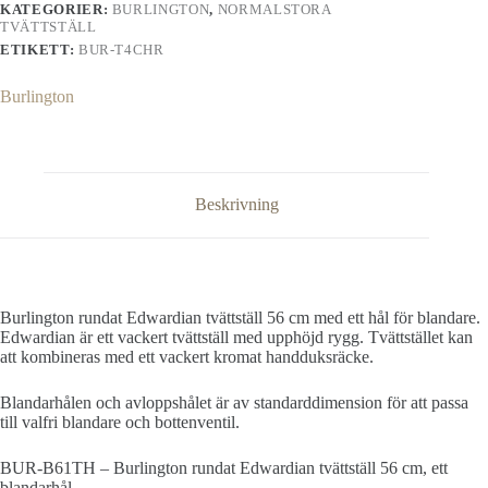
KATEGORIER:
BURLINGTON
,
NORMALSTORA
TVÄTTSTÄLL
ETIKETT:
BUR-T4CHR
Burlington
Beskrivning
Burlington rundat Edwardian tvättställ 56 cm med ett hål för blandare.
Edwardian är ett vackert tvättställ med upphöjd rygg. Tvättstället kan
att kombineras med ett vackert kromat handduksräcke.
Blandarhålen och avloppshålet är av standarddimension för att passa
till valfri blandare och bottenventil.
BUR-B61TH – Burlington rundat Edwardian tvättställ 56 cm, ett
blandarhål