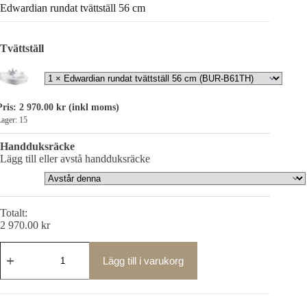
Edwardian rundat tvättställ 56 cm
Tvättställ
Pris:
2 970.00
kr
(inkl moms)
ager: 15
Handduksräcke
Lägg till eller avstå handduksräcke
Totalt:
2 970.00
kr
Edwardian
rundat
Lägg till i varukorg
tvättställ
56
cm
mängd