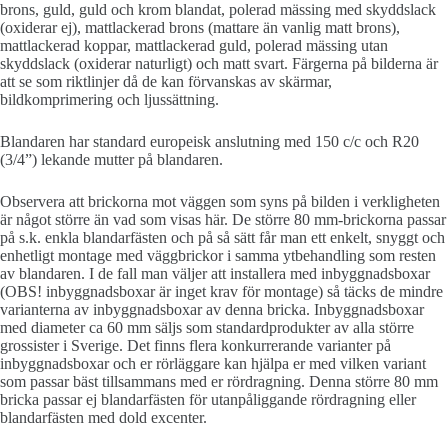
brons, guld, guld och krom blandat, polerad mässing med skyddslack
(oxiderar ej), mattlackerad brons (mattare än vanlig matt brons),
mattlackerad koppar, mattlackerad guld, polerad mässing utan
skyddslack (oxiderar naturligt) och matt svart. Färgerna på bilderna är
att se som riktlinjer då de kan förvanskas av skärmar,
bildkomprimering och ljussättning.
Blandaren har standard europeisk anslutning med 150 c/c och R20
(3/4”) lekande mutter på blandaren.
Observera att brickorna mot väggen som syns på bilden i verkligheten
är något större än vad som visas här. De större 80 mm-brickorna passar
på s.k. enkla blandarfästen och på så sätt får man ett enkelt, snyggt och
enhetligt montage med väggbrickor i samma ytbehandling som resten
av blandaren. I de fall man väljer att installera med inbyggnadsboxar
(OBS! inbyggnadsboxar är inget krav för montage) så täcks de mindre
varianterna av inbyggnadsboxar av denna bricka. Inbyggnadsboxar
med diameter ca 60 mm säljs som standardprodukter av alla större
grossister i Sverige. Det finns flera konkurrerande varianter på
inbyggnadsboxar och er rörläggare kan hjälpa er med vilken variant
som passar bäst tillsammans med er rördragning. Denna större 80 mm
bricka passar ej blandarfästen för utanpåliggande rördragning eller
blandarfästen med dold excenter.