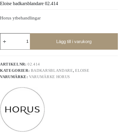
Eloise badkarsblandare 02.414
Horus ytbehandlingar
Eloise
badkarsblandare
Lägg till i varukorg
02.414
mängd
ARTIKELNR:
02.414
KATEGORIER:
BADKARSBLANDARE
,
ELOISE
VARUMÄRKE:
VARUMÄRKE HORUS