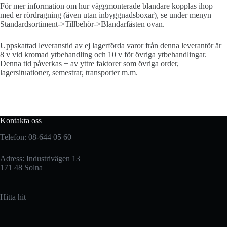
För mer information om hur väggmonterade blandare kopplas ihop
med er rördragning (även utan inbyggnadsboxar), se under menyn
Standardsortiment->Tillbehör->Blandarfästen ovan.
Uppskattad leveranstid av ej lagerförda varor från denna leverantör är
8 v vid kromad ytbehandling och 10 v för övriga ytbehandlingar.
Denna tid påverkas ± av yttre faktorer som övriga order,
lagersituationer, semestrar, transporter m.m.
Kontakta oss
Telefon: 08-644 05 60
Adress: Industrivägen 13
171 48 Solna
Hitta hit