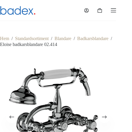
Hoppa
till
Varukorg
innehåll
Hem
/
Standardsortiment
/
Blandare
/
Badkarsblandare
/
Eloise badkarsblandare 02.414