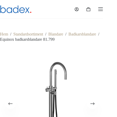
Hoppa
till
Varukorg
innehåll
Hem
/
Standardsortiment
/
Blandare
/
Badkarsblandare
/
Equinox badkarsblandare 81.799