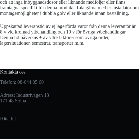
och att inga inbyggnadsdosor eller liknande medföljer eller finns
framtagna specifikt för denna produkt. Tala gärna med er installatör om
montagemöjligheter i dubbla golv eller liknande innan beställning.
Uppskattad leveranstid av ej lagerförda varor från denna leverantör är
8 v vid kromad ytbehandling och 10 v för övriga ytbehandlingar.
Denna tid påverkas ± av yttre faktorer som övriga order,
lagersituationer, semestrar, transporter m.m.
Kontakta oss
Telefon: 08-644 05 60
Adress: Industrivägen 13
171 48 Solna
Hitta hit