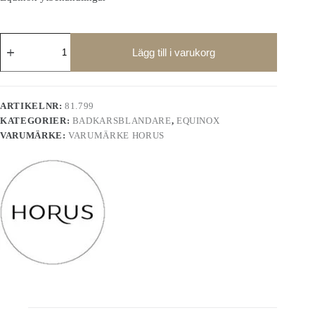
Equinox
badkarsblandare
Lägg till i varukorg
81.799
mängd
ARTIKELNR:
81.799
KATEGORIER:
BADKARSBLANDARE
,
EQUINOX
VARUMÄRKE:
VARUMÄRKE HORUS