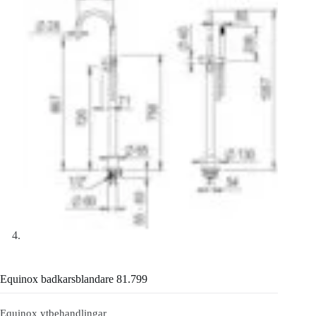
Equinox badkarsblandare 81.799
Equinox ytbehandlingar