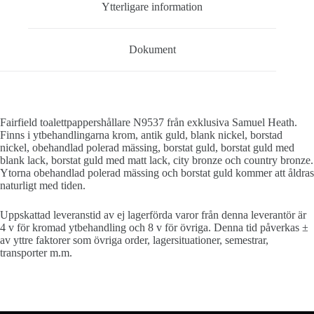
Ytterligare information
Dokument
Fairfield toalettpappershållare N9537 från exklusiva Samuel Heath.
Finns i ytbehandlingarna krom, antik guld, blank nickel, borstad
nickel, obehandlad polerad mässing, borstat guld, borstat guld med
blank lack, borstat guld med matt lack, city bronze och country bronze.
Ytorna obehandlad polerad mässing och borstat guld kommer att åldras
naturligt med tiden.
Uppskattad leveranstid av ej lagerförda varor från denna leverantör är
4 v för kromad ytbehandling och 8 v för övriga. Denna tid påverkas ±
av yttre faktorer som övriga order, lagersituationer, semestrar,
transporter m.m.