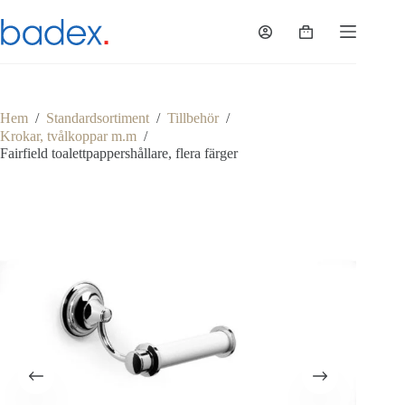
Hoppa
till
Varukorg
innehåll
Hem
/
Standardsortiment
/
Tillbehör
/
Krokar, tvålkoppar m.m
/
Fairfield toalettpappershållare, flera färger