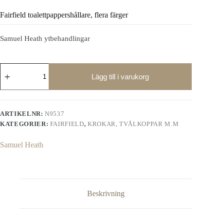
Fairfield toalettpappershållare, flera färger
Samuel Heath ytbehandlingar
Fairfield
toalettpappershållare,
Lägg till i varukorg
flera
färger
mängd
ARTIKELNR:
N9537
KATEGORIER:
FAIRFIELD
,
KROKAR, TVÅLKOPPAR M.M
Samuel Heath
Beskrivning