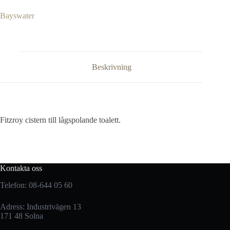
Bayswater
Beskrivning
Fitzroy cistern till lågspolande toalett.
Kontakta oss
Telefon: 08-644 05 60
Adress: Industrivägen 13
171 48 Solna