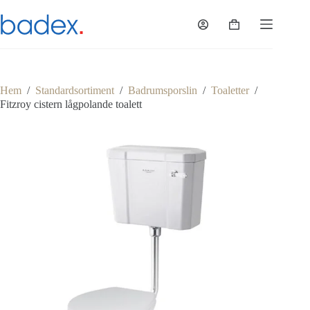
Hoppa
till
Varukorg
innehåll
Hem
/
Standardsortiment
/
Badrumsporslin
/
Toaletter
/
Fitzroy cistern lågpolande toalett