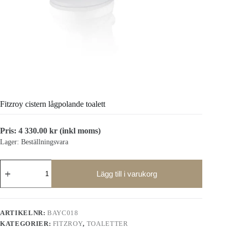
Fitzroy cistern lågpolande toalett
Pris:
4 330.00
kr
(inkl moms)
Lager: Beställningsvara
Fitzroy
cistern
Lägg till i varukorg
lågpolande
toalett
mängd
ARTIKELNR:
BAYC018
KATEGORIER:
FITZROY
,
TOALETTER