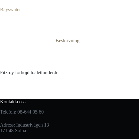
Bayswater
Beskrivning
Fitzroy förhöjd toalettunderdel
Kontakta oss
Telefon: 08-644 05 60
Adress: Industrivägen 13
171 48 Solna