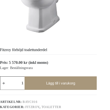
Fitzroy förhöjd toalettunderdel
Pris:
5 570.00
kr
(inkl moms)
Lager: Beställningsvara
Fitzroy
förhöjd
Lägg till i varukorg
toalettunderdel
mängd
ARTIKELNR:
BAYC016
KATEGORIER:
FITZROY
,
TOALETTER