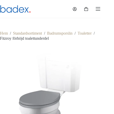
Hoppa
till
Varukorg
innehåll
Hem
/
Standardsortiment
/
Badrumsporslin
/
Toaletter
/
Fitzroy förhöjd toalettunderdel