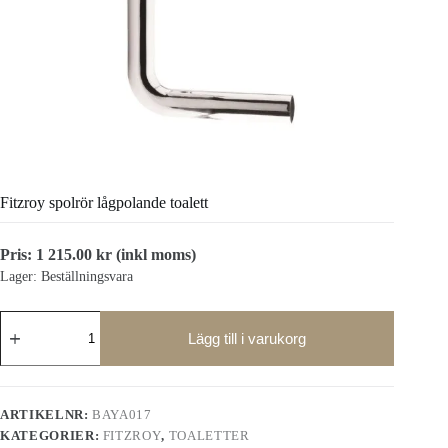
Fitzroy spolrör lågpolande toalett
Pris:
1 215.00
kr
(inkl moms)
Lager: Beställningsvara
Fitzroy
spolrör
Lägg till i varukorg
lågpolande
toalett
mängd
ARTIKELNR:
BAYA017
KATEGORIER:
FITZROY
,
TOALETTER