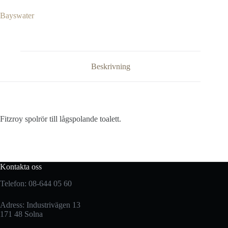
Bayswater
Beskrivning
Fitzroy spolrör till lågspolande toalett.
Kontakta oss
Telefon: 08-644 05 60
Adress: Industrivägen 13
171 48 Solna