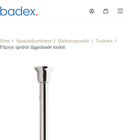
Hoppa
till
Varukorg
innehåll
Hem
/
Standardsortiment
/
Badrumsporslin
/
Toaletter
/
Fitzroy spolrör lågpolande toalett