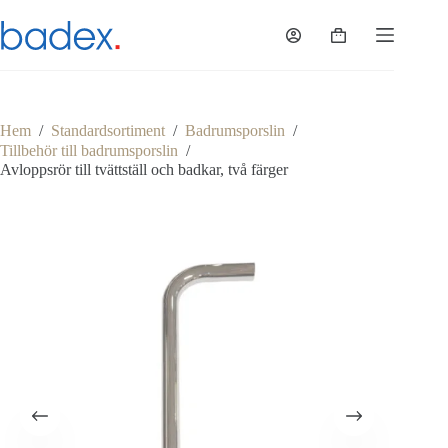
Hoppa
till
Varukorg
innehåll
Hem
/
Standardsortiment
/
Badrumsporslin
/
Tillbehör till badrumsporslin
/
Avloppsrör till tvättställ och badkar, två färger