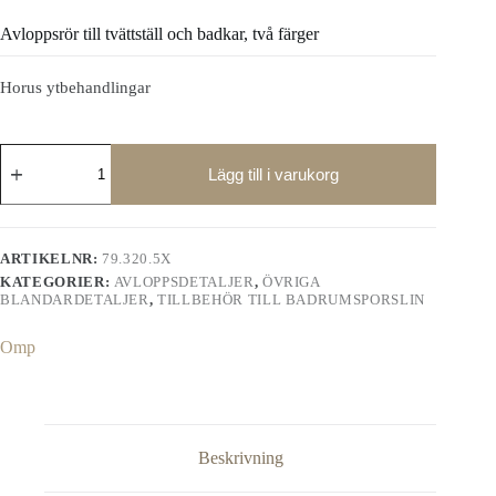
Avloppsrör till tvättställ och badkar, två färger
Horus ytbehandlingar
Avloppsrör
till
Lägg till i varukorg
tvättställ
och
badkar,
två
ARTIKELNR:
79.320.5X
färger
KATEGORIER:
AVLOPPSDETALJER
,
ÖVRIGA
mängd
BLANDARDETALJER
,
TILLBEHÖR TILL BADRUMSPORSLIN
Omp
Beskrivning