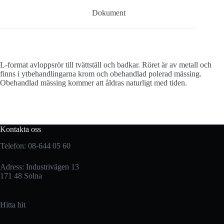
Dokument
L-format avloppsrör till tvättställ och badkar. Röret är av metall och
finns i ytbehandlingarna krom och obehandlad polerad mässing.
Obehandlad mässing kommer att åldras naturligt med tiden.
Kontakta oss
Telefon: 08-644 05 60
Adress: Industrivägen 13
171 48 Solna
Hitta hit