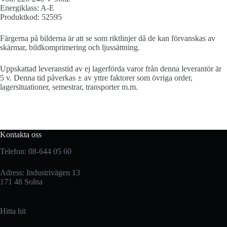
Energiklass: A-E
Produktkod: 52595
Färgerna på bilderna är att se som riktlinjer då de kan förvanskas av
skärmar, bildkomprimering och ljussättning.
Uppskattad leveranstid av ej lagerförda varor från denna leverantör är
5 v. Denna tid påverkas ± av yttre faktorer som övriga order,
lagersituationer, semestrar, transporter m.m.
Kontakta oss
Telefon: 08-644 05 60
Adress: Industrivägen 13
171 48 Solna
Hitta hit