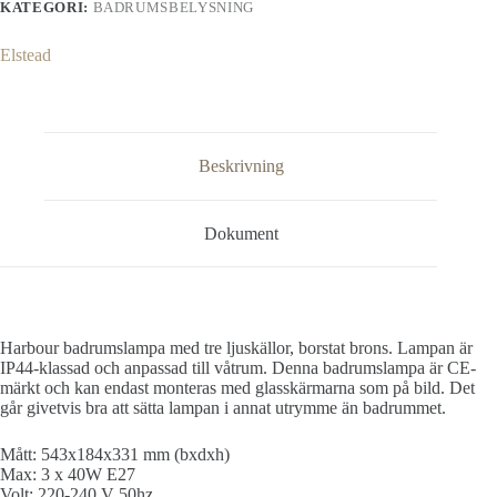
KATEGORI:
BADRUMSBELYSNING
Elstead
Beskrivning
Dokument
Harbour badrumslampa med tre ljuskällor, borstat brons. Lampan är
IP44-klassad och anpassad till våtrum. Denna badrumslampa är CE-
märkt och kan endast monteras med glasskärmarna som på bild. Det
går givetvis bra att sätta lampan i annat utrymme än badrummet.
Mått: 543x184x331 mm (bxdxh)
Max: 3 x 40W E27
Volt: 220-240 V 50hz