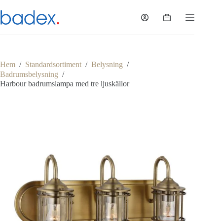
Hoppa
till
Varukorg
innehåll
Hem
/
Standardsortiment
/
Belysning
/
Badrumsbelysning
/
Harbour badrumslampa med tre ljuskällor