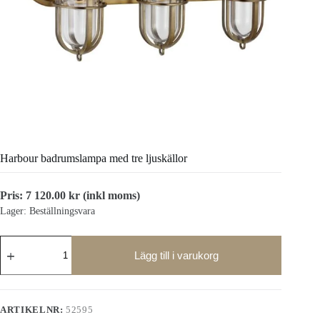
Harbour badrumslampa med tre ljuskällor
Pris:
7 120.00
kr
(inkl moms)
Lager: Beställningsvara
Harbour
badrumslampa
Lägg till i varukorg
med
tre
ljuskällor
mängd
ARTIKELNR:
52595