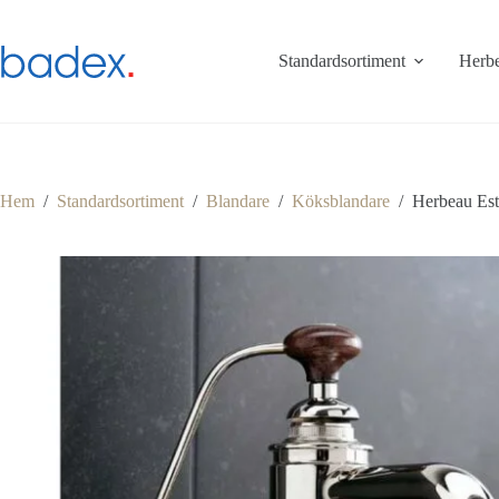
Hoppa
till
innehåll
Standardsortiment
Herbe
Hem
/
Standardsortiment
/
Blandare
/
Köksblandare
/
Herbeau Est