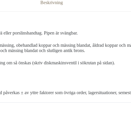
Beskrivning
 eller porslinshandtag. Pipen är svängbar.
d mässing, obehandlad koppar och mässing blandat, åldrad koppar och mä
och mässing blandat och slutligen antik brons.
g om så önskas (skriv diskmaskinsventil i sökrutan på sidan).
 påverkas ± av yttre faktorer som övriga order, lagersituationer, semest