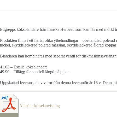
Ettgrepps köksblandare från franska Herbeau som kan fås med mörkt trä
Produkten finns i ett flertal olika ytbehandlingar – obehandlad polera
nickel, skyddslackerad polerad mässing, skyddslackerad åldrad koppar 
Blandaren kan kombineras med separat ventil för diskmaskinsavstängnin
41.03 – Estelle köksblandare
49.90 – Tillägg för speciell längd på pipen
Uppskattad leveranstid av varor från denna leverantör är 16 v. Denna tid
Allmän skötselanvisning