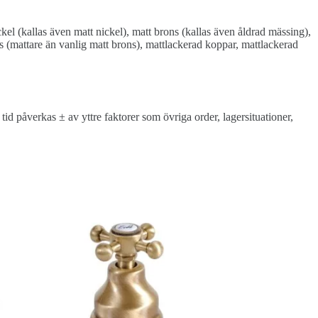
el (kallas även matt nickel), matt brons (kallas även åldrad mässing),
s (mattare än vanlig matt brons), mattlackerad koppar, mattlackerad
d påverkas ± av yttre faktorer som övriga order, lagersituationer,