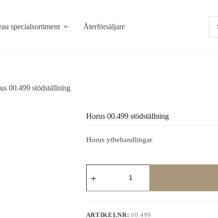
au specialsortiment
Återförsäljare
us 00.499 stödställning
Horus 00.499 stödställning
Horus ytbehandlingar
Horus
00.499
stödställning
mängd
ARTIKELNR:
00.499