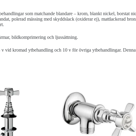
behandlingar som matchande blandare – krom, blankt nickel, borstat nick
landat, polerad mässing med skyddslack (oxiderar ej), mattlackerad bron
rt.
kärmar, bildkomprimering och ljussättning.
8 v vid kromad ytbehandling och 10 v för övriga ytbehandlingar. Denna ti