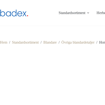
Hoppa
till
innehåll
Standardsortiment
Herbe
Hem
/
Standardsortiment
/
Blandare
/
Övriga blandardetaljer
/
Hor