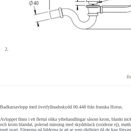
Be
Badkarsavlopp med överfyllnadsskydd 00.448 från franska Horus.
Avloppet finns i ett flertal olika ytbehandlingar såsom krom, blankt nick
och krom blandat, polerad mässing med skyddslack (oxiderar ej), mattla
matt svart. Färgerna på bilderna är att se som riktlinjer då de kan förv