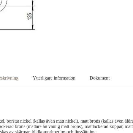
skrivning
Ytterligare information
Dokument
el, borstat nickel (kallas även matt nickel), matt brons (kallas även åld
ckerad brons (mattare än vanlig matt brons), mattlackerad koppar, matt
anskas av skärmar, bildkomprimering och ljussättning.