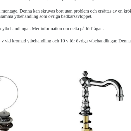
t montage. Denna kan skruvas bort utan problem och ersättas av en krök
rör i samma ytbehandling som övriga badkarsavloppet.
kra ytbehandlingar. Mer information om detta på förfrågan.
8 v vid kromad ytbehandling och 10 v för övriga ytbehandlingar. Denna ti