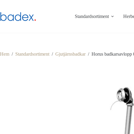
Hoppa
till
innehåll
Standardsortiment
Herbe
Hem
/
Standardsortiment
/
Gjutjärnsbadkar
/
Horus badkarsavlopp 