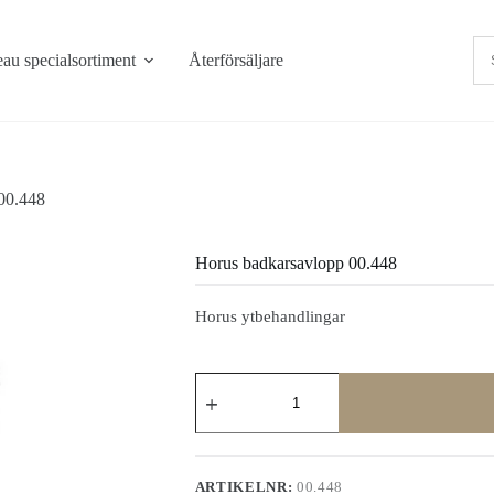
au specialsortiment
Återförsäljare
00.448
Horus badkarsavlopp 00.448
Horus ytbehandlingar
Horus
badkarsavlopp
00.448
mängd
ARTIKELNR:
00.448