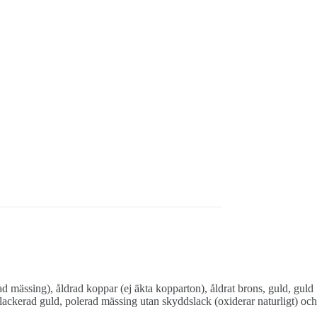
rad mässing), åldrad koppar (ej äkta kopparton), åldrat brons, guld, guld
lackerad guld, polerad mässing utan skyddslack (oxiderar naturligt) och