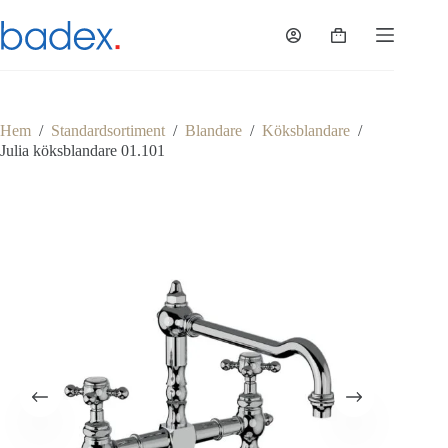
Hoppa
till
Varukorg
innehåll
Hem
/
Standardsortiment
/
Blandare
/
Köksblandare
/
Julia köksblandare 01.101