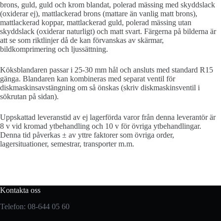
brons, guld, guld och krom blandat, polerad mässing med skyddslack
(oxiderar ej), mattlackerad brons (mattare än vanlig matt brons),
mattlackerad koppar, mattlackerad guld, polerad mässing utan
skyddslack (oxiderar naturligt) och matt svart. Färgerna på bilderna är
att se som riktlinjer då de kan förvanskas av skärmar,
bildkomprimering och ljussättning.
Köksblandaren passar i 25-30 mm hål och ansluts med standard R15
gänga. Blandaren kan kombineras med separat ventil för
diskmaskinsavstängning om så önskas (skriv diskmaskinsventil i
sökrutan på sidan).
Uppskattad leveranstid av ej lagerförda varor från denna leverantör är
8 v vid kromad ytbehandling och 10 v för övriga ytbehandlingar.
Denna tid påverkas ± av yttre faktorer som övriga order,
lagersituationer, semestrar, transporter m.m.
Kontakta oss
Telefon: 08-644 05 60