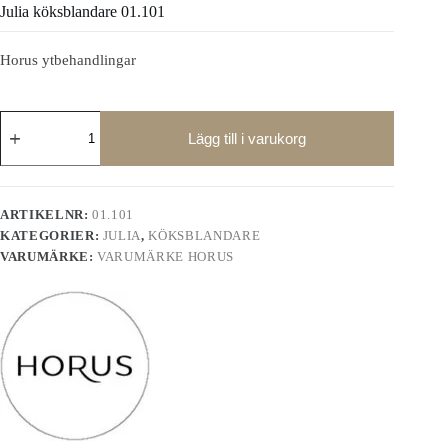
Julia köksblandare 01.101
Horus ytbehandlingar
Julia
köksblandare
Lägg till i varukorg
01.101
mängd
ARTIKELNR:
01.101
KATEGORIER:
JULIA
,
KÖKSBLANDARE
VARUMÄRKE:
VARUMÄRKE HORUS