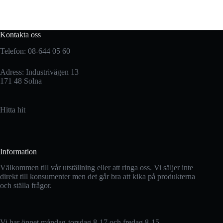
Kontakta oss
Telefon: 08-644 05 60
Adress: Industrivägen 13
171 48 Solna
Hitta hit
Information
Välkommen till vår utställning eller att ringa oss. Vi säljer inte
direkt till konsumenter men det går bra att kika på produkterna
och ställa frågor.
Vi har öppet måndag-torsdag 8-17 och fredag 8-15.