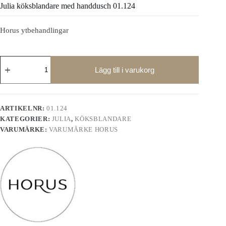
Julia köksblandare med handdusch 01.124
Horus ytbehandlingar
Julia
köksblandare
Lägg till i varukorg
med
handdusch
01.124
mängd
ARTIKELNR:
01.124
KATEGORIER:
JULIA
,
KÖKSBLANDARE
VARUMÄRKE:
VARUMÄRKE HORUS