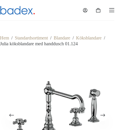
Hoppa
till
Varukorg
innehåll
Hem
/
Standardsortiment
/
Blandare
/
Köksblandare
/
Julia köksblandare med handdusch 01.124