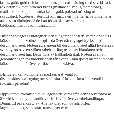
brons, guld, guld och krom blandat, polerad mässing med skyddslack
(oxiderar ej), mattlackerad brons (mattare än vanlig matt brons),
mattlackerad koppar, mattlackerad guld, polerad mässing utan
skyddslack (oxiderar naturligt) och matt svart. Färgerna på bilderna är
att se som riktlinjer då de kan förvanskas av skärmar,
bildkomprimering och ljussättning.
Duschhandtaget är utdragbart och fungerar endast då vatten öppnats i
köksblandaren. Vattnet kopplas då över när reglaget trycks in på
duschhandtaget. Notera att slangen till duschhandtaget alltid levereras i
svart nylon oavsett vilken ytbehandling resten av blandaren och
duschhandtaget har. Detta görs av hållbarhetsskäl. Notera även att
genomföringen för handduschen rår över 45 mm tjockt material medan
köksblandaren rår över en tjockare bänkskiva.
Blandaren kan kombineras med separat ventil för
diskmaskinsavstängning om så önskas (skriv diskmaskinsventil i
sökrutan på sidan).
Uppskattad leveranstid av ej lagerförda varor från denna leverantör är
8 v vid kromad ytbehandling och 10 v för övriga ytbehandlingar.
Denna tid påverkas ± av yttre faktorer som övriga order,
lagersituationer, semestrar, transporter m.m.