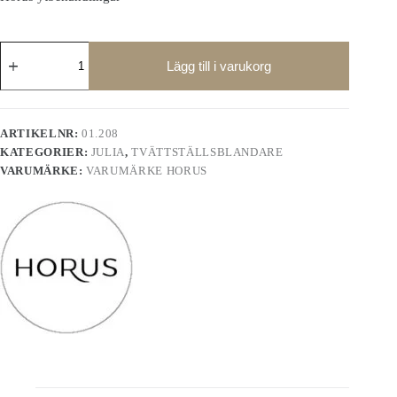
Julia
tvättställsblandare
Lägg till i varukorg
01.208
mängd
ARTIKELNR:
01.208
KATEGORIER:
JULIA
,
TVÄTTSTÄLLSBLANDARE
VARUMÄRKE:
VARUMÄRKE HORUS