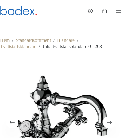
Hoppa
till
Varukorg
innehåll
Hem
/
Standardsortiment
/
Blandare
/
Tvättställsblandare
/
Julia tvättställsblandare 01.208