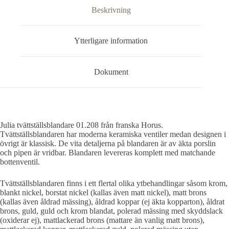
Beskrivning
Ytterligare information
Dokument
Julia tvättställsblandare 01.208 från franska Horus.
Tvättställsblandaren har moderna keramiska ventiler medan designen i
övrigt är klassisk. De vita detaljerna på blandaren är av äkta porslin
och pipen är vridbar. Blandaren levereras komplett med matchande
bottenventil.
Tvättställsblandaren finns i ett flertal olika ytbehandlingar såsom krom,
blankt nickel, borstat nickel (kallas även matt nickel), matt brons
(kallas även åldrad mässing), åldrad koppar (ej äkta kopparton), åldrat
brons, guld, guld och krom blandat, polerad mässing med skyddslack
(oxiderar ej), mattlackerad brons (mattare än vanlig matt brons),