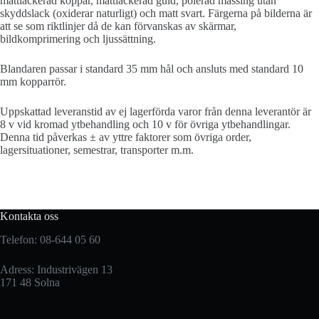
mattlackerad koppar, mattlackerad guld, polerad mässing utan
skyddslack (oxiderar naturligt) och matt svart. Färgerna på bilderna är
att se som riktlinjer då de kan förvanskas av skärmar,
bildkomprimering och ljussättning.
Blandaren passar i standard 35 mm hål och ansluts med standard 10
mm kopparrör.
Uppskattad leveranstid av ej lagerförda varor från denna leverantör är
8 v vid kromad ytbehandling och 10 v för övriga ytbehandlingar.
Denna tid påverkas ± av yttre faktorer som övriga order,
lagersituationer, semestrar, transporter m.m.
Kontakta oss
Telefon: 08-644 05 60
Adress: Industrivägen 13
171 48 Solna