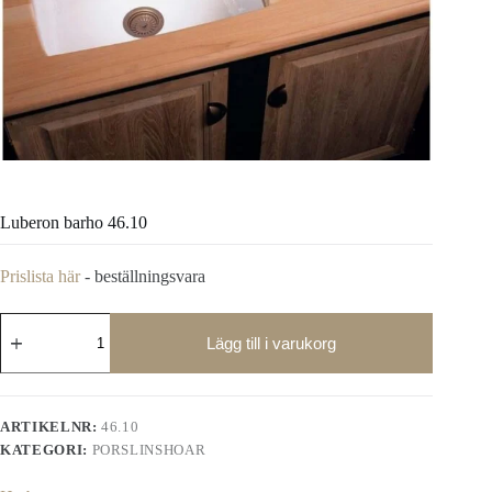
Luberon barho 46.10
Prislista här
- beställningsvara
Luberon
barho
Lägg till i varukorg
46.10
mängd
ARTIKELNR:
46.10
KATEGORI:
PORSLINSHOAR