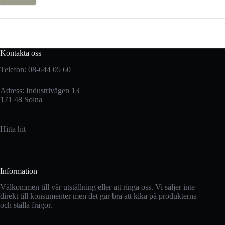
Kontakta oss
Telefon: 08-644 05 60
Adress: Industrivägen 13
171 48 Solna
Hitta hit
Information
Välkommen till vår utställning eller att ringa oss. Vi säljer inte
direkt till konsumenter men det går bra att kika på produkterna
och ställa frågor.