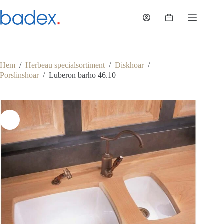
Hoppa
till
Varukorg
innehåll
Hem
/
Herbeau specialsortiment
/
Diskhoar
/
Porslinshoar
/
Luberon barho 46.10