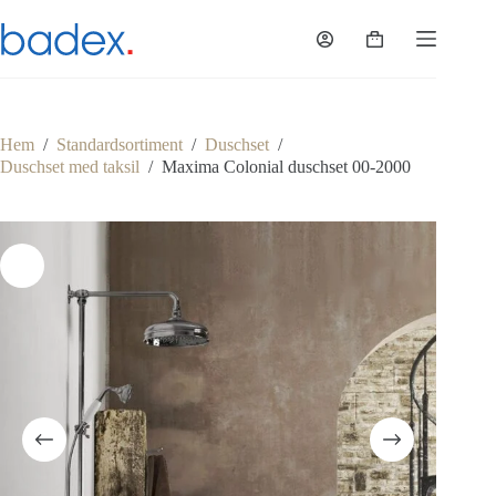
Hoppa
till
Varukorg
innehåll
Hem
/
Standardsortiment
/
Duschset
/
Duschset med taksil
/
Maxima Colonial duschset 00-2000