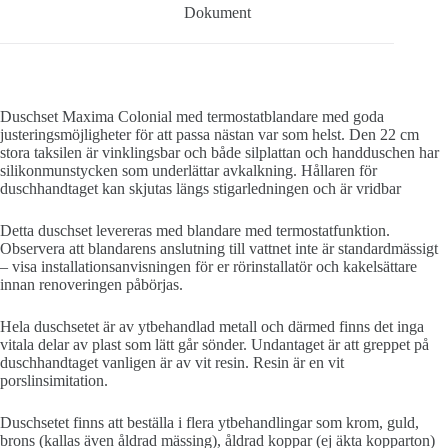
Dokument
Duschset Maxima Colonial med termostatblandare med goda
justeringsmöjligheter för att passa nästan var som helst. Den 22 cm
stora taksilen är vinklingsbar och både silplattan och handduschen har
silikonmunstycken som underlättar avkalkning. Hållaren för
duschhandtaget kan skjutas längs stigarledningen och är vridbar
Detta duschset levereras med blandare med termostatfunktion.
Observera att blandarens anslutning till vattnet inte är standardmässigt
– visa installationsanvisningen för er rörinstallatör och kakelsättare
innan renoveringen påbörjas.
Hela duschsetet är av ytbehandlad metall och därmed finns det inga
vitala delar av plast som lätt går sönder. Undantaget är att greppet på
duschhandtaget vanligen är av vit resin. Resin är en vit
porslinsimitation.
Duschsetet finns att beställa i flera ytbehandlingar som krom, guld,
brons (kallas även åldrad mässing), åldrad koppar (ej äkta kopparton)