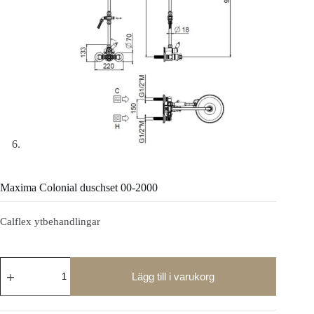
Maxima Colonial duschset 00-2000
Calflex ytbehandlingar
Maxima
Colonial
Lägg till i varukorg
duschset
00-
2000