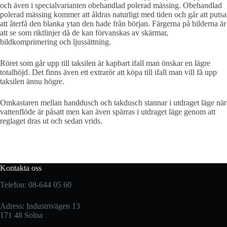
och även i specialvarianten obehandlad polerad mässing. Obehandlad
polerad mässing kommer att åldras naturligt med tiden och går att putsa
att återfå den blanka ytan den hade från början. Färgerna på bilderna är
att se som riktlinjer då de kan förvanskas av skärmar,
bildkomprimering och ljussättning.
Röret som går upp till taksilen är kapbart ifall man önskar en lägre
totalhöjd. Det finns även ett extrarör att köpa till ifall man vill få upp
taksilen ännu högre.
Omkastaren mellan handdusch och takdusch stannar i utdraget läge när
vattenflöde är påsatt men kan även spärras i utdraget läge genom att
reglaget dras ut och sedan vrids.
Kontakta oss
Telefon: 08-644 05 60
Adress: Industrivägen 13
171 48 Solna