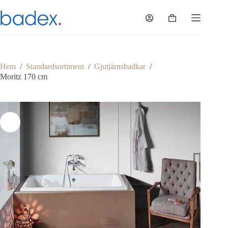
Hoppa
till
Varukorg
innehåll
Hem
/
Standardsortiment
/
Gjutjärnsbadkar
/
Moritz 170 cm