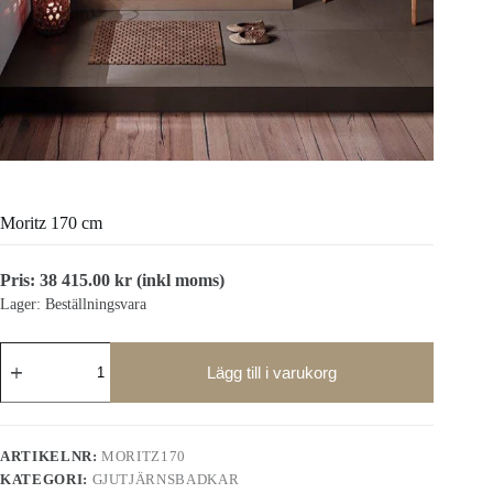
Moritz 170 cm
Pris:
38 415.00
kr
(inkl moms)
Lager: Beställningsvara
Moritz
170
Lägg till i varukorg
cm
mängd
ARTIKELNR:
MORITZ170
KATEGORI:
GJUTJÄRNSBADKAR