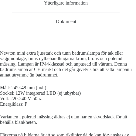
Ytterligare information
Dokument
Newton mini extra ljusstark och tunn badrumslampa för tak eller
väggmontage, finns i ytbehandlingarna krom, brons och polerad
mässing. Lampan är IP44-klassad och anpassad till våtrum. Denna
badrumslampa är CE-märkt och det går givetvis bra att sätta lampan i
annat utrymme än badrummet.
Mått: 245×48 mm (bxh)
Sockel: 12W integrerad LED (ej utbytbar)
Volt: 220-240 V 50hz
Energiklass: F
Varianten i polerad mässing åldras ej utan har en skyddslack för att
behålla blankheten.
Färgerna på bilderna är att se som riktlinjer då de kan förvanskas av