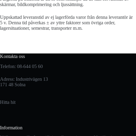
skärmar, bildkomprimering och ljussättning.
Uppskattad leveranstid av ej lagerförda varor från denna leverantör är
5 v. Denna tid påverkas ± av yttre faktorer som övriga order,
lagersituationer, semestrar, transporter m.m.
Kontakta oss
Telefon: 08-644 05 60
Adress: Industrivägen 13
171 48 Solna
Hitta hit
Information