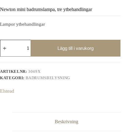
Newton mini badrumslampa, tre ytbehandlingar
Lampor ytbehandlingar
Newton
mini
Lägg till i varukorg
badrumslampa,
tre
ytbehandlingar
mängd
ARTIKELNR:
3049X
KATEGORI:
BADRUMSBELYSNING
Elstead
Beskrivning