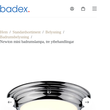
Hoppa
till
Varukorg
innehåll
Hem
/
Standardsortiment
/
Belysning
/
Badrumsbelysning
/
Newton mini badrumslampa, tre ytbehandlingar