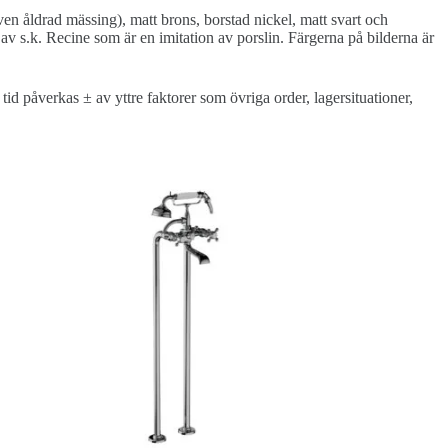
ven åldrad mässing), matt brons, borstad nickel, matt svart och
av s.k. Recine som är en imitation av porslin. Färgerna på bilderna är
d påverkas ± av yttre faktorer som övriga order, lagersituationer,