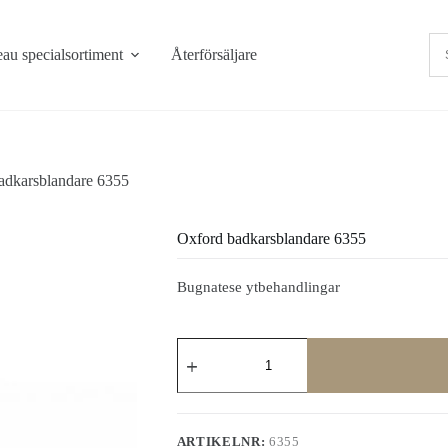
au specialsortiment
Återförsäljare
adkarsblandare 6355
Oxford badkarsblandare 6355
Bugnatese ytbehandlingar
Oxford
badkarsblandare
6355
mängd
ARTIKELNR:
6355