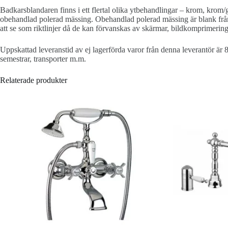
Badkarsblandaren finns i ett flertal olika ytbehandlingar – krom, krom/g
obehandlad polerad mässing. Obehandlad polerad mässing är blank från bö
att se som riktlinjer då de kan förvanskas av skärmar, bildkomprimering
Uppskattad leveranstid av ej lagerförda varor från denna leverantör är 
semestrar, transporter m.m.
Relaterade produkter