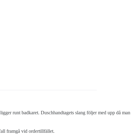
m ligger runt badkaret. Duschhandtagets slang följer med upp då man
ll framgå vid ordertillfället.