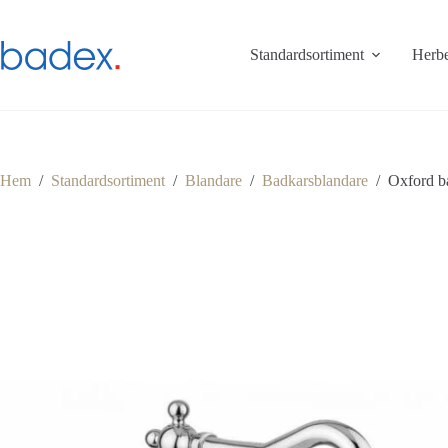
Hoppa
till
innehåll
Standardsortiment
Herbe
Hem
/
Standardsortiment
/
Blandare
/
Badkarsblandare
/
Oxford b