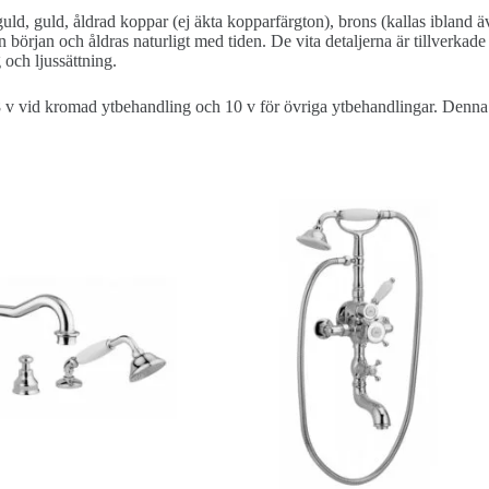
uld, guld, åldrad koppar (ej äkta kopparfärgton), brons (kallas ibland ä
rjan och åldras naturligt med tiden. De vita detaljerna är tillverkade 
 och ljussättning.
8 v vid kromad ytbehandling och 10 v för övriga ytbehandlingar. Denna ti