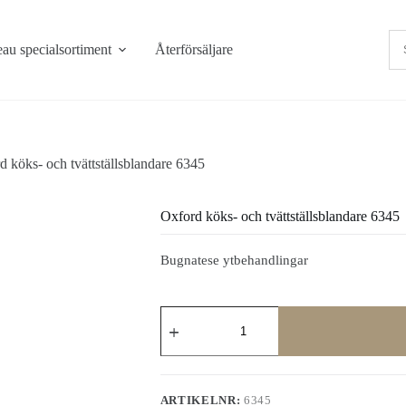
au specialsortiment
Återförsäljare
d köks- och tvättställsblandare 6345
Oxford köks- och tvättställsblandare 6345
Bugnatese ytbehandlingar
Oxford
köks-
och
tvättställsblandare
6345
mängd
ARTIKELNR:
6345