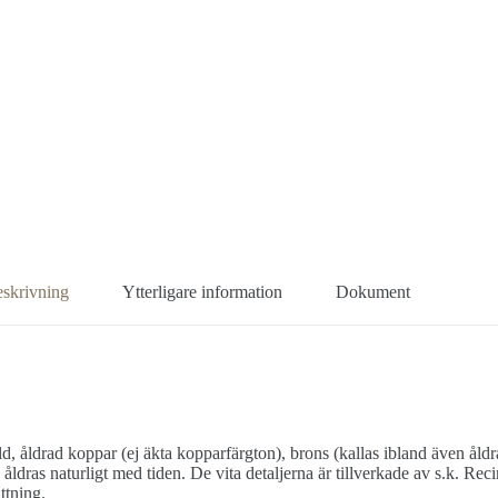
skrivning
Ytterligare information
Dokument
ld, åldrad koppar (ej äkta kopparfärgton), brons (kallas ibland även åld
ras naturligt med tiden. De vita detaljerna är tillverkade av s.k. Recin
ttning.