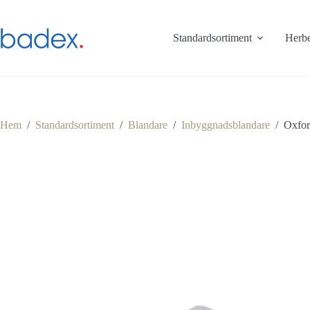
Hoppa
till
innehåll
Standardsortiment
Herbe
Hem
/
Standardsortiment
/
Blandare
/
Inbyggnadsblandare
/
Oxfor