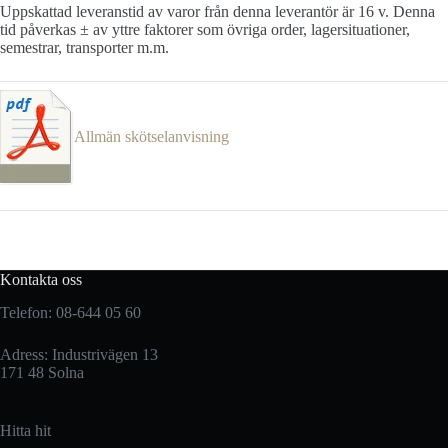
Uppskattad leveranstid av varor från denna leverantör är 16 v. Denna
tid påverkas ± av yttre faktorer som övriga order, lagersituationer,
semestrar, transporter m.m.
Allmän skötselanvisning
Kontakta oss
Telefon: 08-644 05 60
Adress: Industrivägen 13
171 48 Solna
Hitta hit