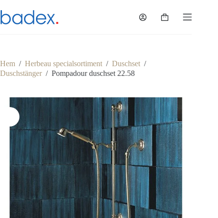
Hoppa
till
Varukorg
innehåll
Hem
/
Herbeau specialsortiment
/
Duschset
/
Duschstänger
/
Pompadour duschset 22.58