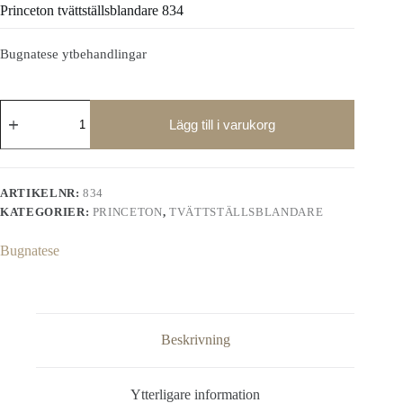
Princeton tvättställsblandare 834
Bugnatese ytbehandlingar
Princeton
tvättställsblandare
Lägg till i varukorg
834
mängd
ARTIKELNR:
834
KATEGORIER:
PRINCETON
,
TVÄTTSTÄLLSBLANDARE
Bugnatese
Beskrivning
Ytterligare information