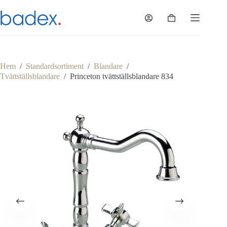
Hoppa
till
Varukorg
innehåll
Hem
/
Standardsortiment
/
Blandare
/
Tvättställsblandare
/
Princeton tvättställsblandare 834