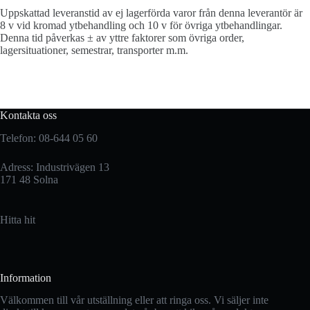
Uppskattad leveranstid av ej lagerförda varor från denna leverantör är
8 v vid kromad ytbehandling och 10 v för övriga ytbehandlingar.
Denna tid påverkas ± av yttre faktorer som övriga order,
lagersituationer, semestrar, transporter m.m.
Kontakta oss
Telefon: 08-644 05 60
Adress: Industrivägen 13
171 48 Solna
Hitta hit
Information
Välkommen till vår utställning eller att ringa oss. Vi säljer inte