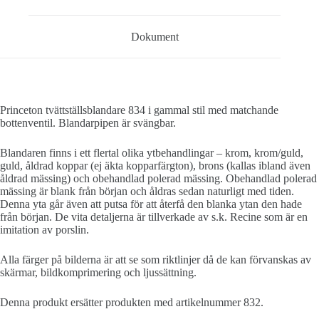
Dokument
Princeton tvättställsblandare 834 i gammal stil med matchande
bottenventil. Blandarpipen är svängbar.
Blandaren finns i ett flertal olika ytbehandlingar – krom, krom/guld,
guld, åldrad koppar (ej äkta kopparfärgton), brons (kallas ibland även
åldrad mässing) och obehandlad polerad mässing. Obehandlad polerad
mässing är blank från början och åldras sedan naturligt med tiden.
Denna yta går även att putsa för att återfå den blanka ytan den hade
från början. De vita detaljerna är tillverkade av s.k. Recine som är en
imitation av porslin.
Alla färger på bilderna är att se som riktlinjer då de kan förvanskas av
skärmar, bildkomprimering och ljussättning.
Denna produkt ersätter produkten med artikelnummer 832.