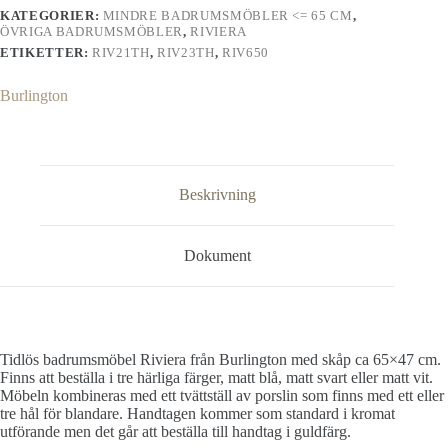
KATEGORIER:
MINDRE BADRUMSMÖBLER <= 65 CM
,
ÖVRIGA BADRUMSMÖBLER
,
RIVIERA
ETIKETTER:
RIV21TH
,
RIV23TH
,
RIV650
Burlington
Beskrivning
Dokument
Tidlös badrumsmöbel Riviera från Burlington med skåp ca 65×47 cm.
Finns att beställa i tre härliga färger, matt blå, matt svart eller matt vit.
Möbeln kombineras med ett tvättställ av porslin som finns med ett eller
tre hål för blandare. Handtagen kommer som standard i kromat
utförande men det går att beställa till handtag i guldfärg.