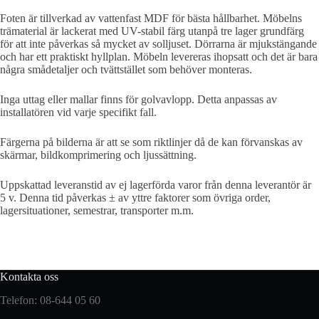
Foten är tillverkad av vattenfast MDF för bästa hållbarhet. Möbelns
trämaterial är lackerat med UV-stabil färg utanpå tre lager grundfärg
för att inte påverkas så mycket av solljuset. Dörrarna är mjukstängande
och har ett praktiskt hyllplan. Möbeln levereras ihopsatt och det är bara
några smådetaljer och tvättstället som behöver monteras.
Inga uttag eller mallar finns för golvavlopp. Detta anpassas av
installatören vid varje specifikt fall.
Färgerna på bilderna är att se som riktlinjer då de kan förvanskas av
skärmar, bildkomprimering och ljussättning.
Uppskattad leveranstid av ej lagerförda varor från denna leverantör är
5 v. Denna tid påverkas ± av yttre faktorer som övriga order,
lagersituationer, semestrar, transporter m.m.
Kontakta oss
Telefon: 08-644 05 60