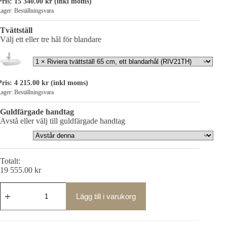
Pris:
15 340.00
kr
(inkl moms)
ager: Beställningsvara
Tvättställ
Välj ett eller tre hål för blandare
Pris:
4 215.00
kr
(inkl moms)
ager: Beställningsvara
Guldfärgade handtag
Avstå eller välj till guldfärgade handtag
Totalt:
19 555.00
kr
Riviera
badrumsmöbel
Lägg till i varukorg
65
cm
mängd