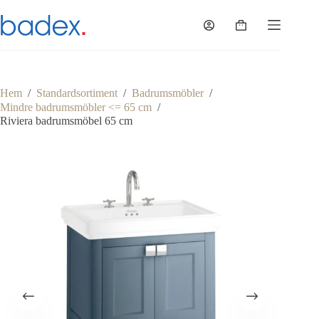
Hoppa
till
Varukorg
innehåll
Hem
/
Standardsortiment
/
Badrumsmöbler
/
Mindre badrumsmöbler <= 65 cm
/
Riviera badrumsmöbel 65 cm