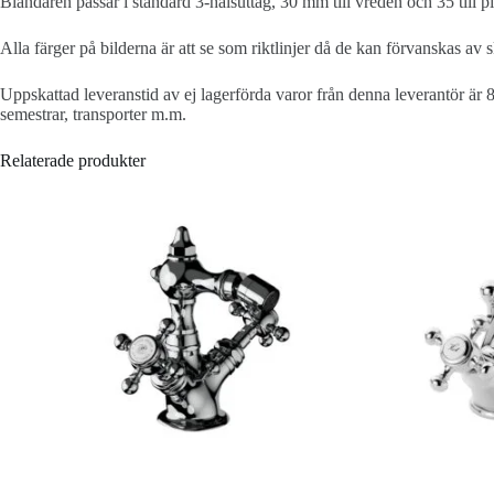
Blandaren passar i standard 3-hålsuttag, 30 mm till vreden och 35 till p
Alla färger på bilderna är att se som riktlinjer då de kan förvanskas av
Uppskattad leveranstid av ej lagerförda varor från denna leverantör är 
semestrar, transporter m.m.
Relaterade produkter