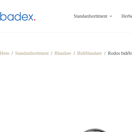
Hoppa
till
innehåll
Standardsortiment
Herbe
Hem
/
Standardsortiment
/
Blandare
/
Bidéblandare
/
Rodos bidéb