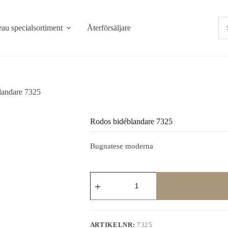
au specialsortiment
Återförsäljare
landare 7325
Rodos bidéblandare 7325
Bugnatese moderna
Rodos
bidéblandare
7325
mängd
ARTIKELNR:
7325