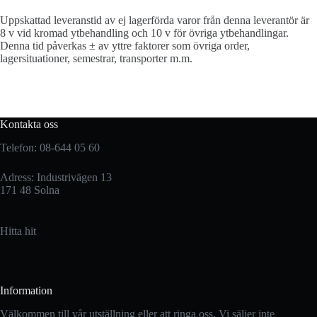
Uppskattad leveranstid av ej lagerförda varor från denna leverantör är
8 v vid kromad ytbehandling och 10 v för övriga ytbehandlingar.
Denna tid påverkas ± av yttre faktorer som övriga order,
lagersituationer, semestrar, transporter m.m.
Kontakta oss
Telefon: 08-644 05 60
Adress: Industrivägen 13
171 48 Solna
Hitta hit
Information
Välkommen till vår utställning eller att ringa oss. Vi säljer inte