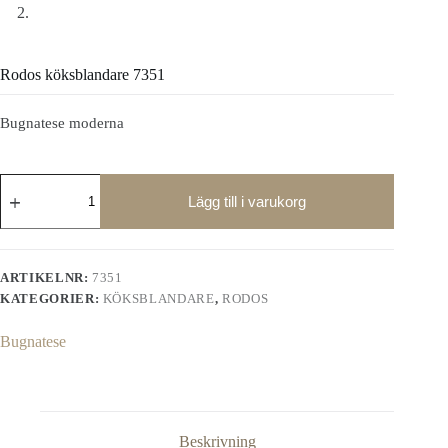
Rodos köksblandare 7351
Bugnatese moderna
Rodos
köksblandare
Lägg till i varukorg
7351
mängd
ARTIKELNR:
7351
KATEGORIER:
KÖKSBLANDARE
,
RODOS
Bugnatese
Beskrivning