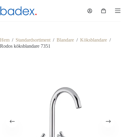
Hoppa
till
Varukorg
innehåll
Hem
/
Standardsortiment
/
Blandare
/
Köksblandare
/
Rodos köksblandare 7351