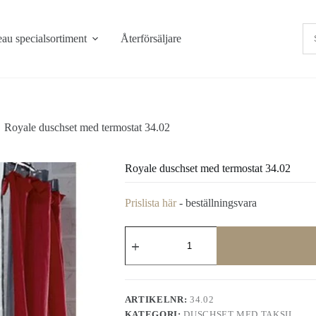
au specialsortiment
Återförsäljare
Royale duschset med termostat 34.02
Royale duschset med termostat 34.02
Prislista här
- beställningsvara
Royale
duschset
med
termostat
34.02
mängd
ARTIKELNR:
34.02
KATEGORI:
DUSCHSET MED TAKSIL