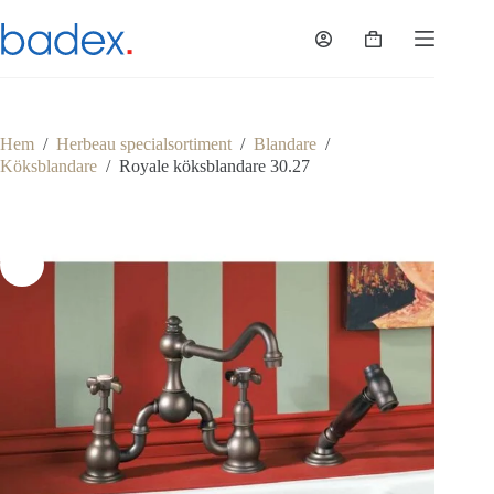
Hoppa
till
Varukorg
innehåll
Hem
/
Herbeau specialsortiment
/
Blandare
/
Köksblandare
/
Royale köksblandare 30.27