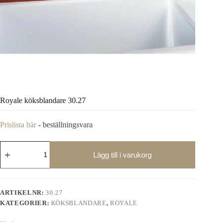
Royale köksblandare 30.27
Prislista här
- beställningsvara
Royale
köksblandare
Lägg till i varukorg
30.27
mängd
ARTIKELNR:
30.27
KATEGORIER:
KÖKSBLANDARE
,
ROYALE