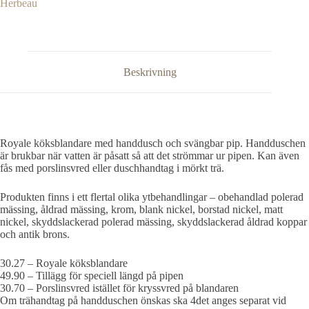
Herbeau
Beskrivning
Royale köksblandare med handdusch och svängbar pip. Handduschen
är brukbar när vatten är påsatt så att det strömmar ur pipen. Kan även
fås med porslinsvred eller duschhandtag i mörkt trä.
Produkten finns i ett flertal olika ytbehandlingar – obehandlad polerad
mässing, åldrad mässing, krom, blank nickel, borstad nickel, matt
nickel, skyddslackerad polerad mässing, skyddslackerad åldrad koppar
och antik brons.
30.27 – Royale köksblandare
49.90 – Tillägg för speciell längd på pipen
30.70 – Porslinsvred istället för kryssvred på blandaren
Om trähandtag på handduschen önskas ska 4det anges separat vid