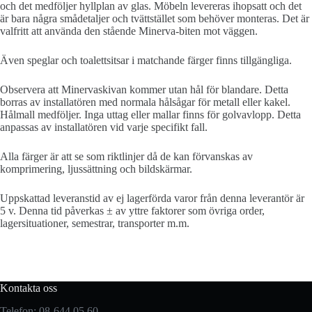
och det medföljer hyllplan av glas. Möbeln levereras ihopsatt och det
är bara några smådetaljer och tvättstället som behöver monteras. Det är
valfritt att använda den stående Minerva-biten mot väggen.
Även speglar och toalettsitsar i matchande färger finns tillgängliga.
Observera att Minervaskivan kommer utan hål för blandare. Detta
borras av installatören med normala hålsågar för metall eller kakel.
Hålmall medföljer. Inga uttag eller mallar finns för golvavlopp. Detta
anpassas av installatören vid varje specifikt fall.
Alla färger är att se som riktlinjer då de kan förvanskas av
komprimering, ljussättning och bildskärmar.
Uppskattad leveranstid av ej lagerförda varor från denna leverantör är
5 v. Denna tid påverkas ± av yttre faktorer som övriga order,
lagersituationer, semestrar, transporter m.m.
Kontakta oss
Telefon: 08-644 05 60