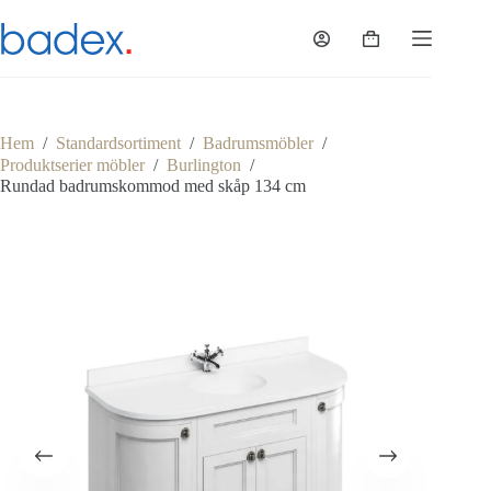
Hoppa
till
Varukorg
innehåll
Hem
/
Standardsortiment
/
Badrumsmöbler
/
Produktserier möbler
/
Burlington
/
Rundad badrumskommod med skåp 134 cm