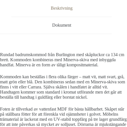
Beskrivning
Dokument
Rundad badrumskommod från Burlington med skåpluckor ca 134 cm
brett. Kommoden kombineras med Minerva-skiva med inbyggda
handfat. Minerva är en form av tåligt kompositmaterial.
Kommoden kan beställas i flera olika färger – matt vit, matt svart, grå,
matt grön eller blå. Den kombineras sedan med en Minerva-skiva som
finns i vitt eller Carrara. Själva skålen i handfatet är alltid vit.
Handtagen kommer som standard i kromat utförande men det går att
beställa till handtag i guldfärg eller borstat nickel.
Foten är tillverkad av vattenfast MDF för bästa hållbarhet. Skåpet står
på ställbara fötter för att förenkla vid ojämnheter i golvet. Möbelns
trämaterial är lackerat med en UV-stabil toppfärg på tre lager grundfärg
för att inte påverkas så mycket av solljuset. Dörrarna är mjukstängande