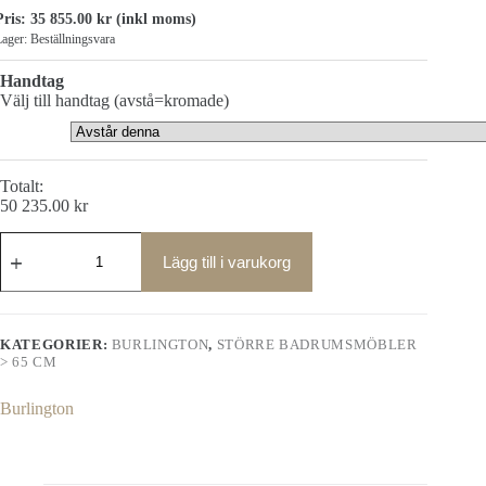
Pris:
35 855.00
kr
(inkl moms)
ager: Beställningsvara
Handtag
Välj till handtag (avstå=kromade)
Totalt:
50 235.00
kr
Rundad
badrumskommod
Lägg till i varukorg
med
skåp
134
cm
KATEGORIER:
BURLINGTON
,
STÖRRE BADRUMSMÖBLER
mängd
> 65 CM
Burlington